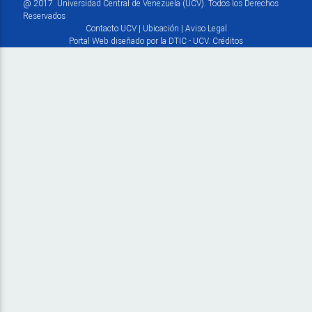
@ 2017. Universidad Central de Venezuela (UCV). Todos los Derechos
Reservados
Contacto UCV
|
Ubicación
|
Aviso Legal
Portal Web diseñado por la DTIC - UCV.
Créditos