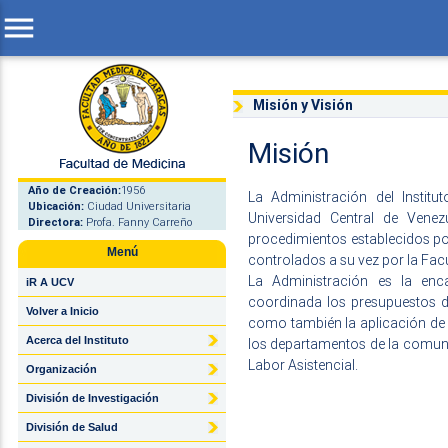
menu
Misión y Visión
Misión
Año de Creación:
1956
La Administración
del Institu
Ubicación:
Ciudad Universitaria
Universidad Central de Vene
Directora:
Profa. Fanny Carreño
procedimientos establecidos po
Menú
controlados a su vez por la Fac
La Administración
es la encar
iR A UCV
coordinada los presupuestos de
Volver a Inicio
como también la aplicación de la
Acerca del Instituto
los departamentos de la comuni
Labor Asistencial.
Organización
División de Investigación
División de Salud