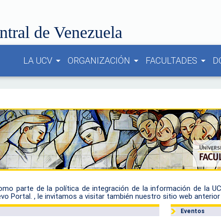
ntral de Venezuela
LA UCV
ORGANIZACIÓN
FACULTADES
D
arrow_drop_down
arrow_drop_down
arrow_drop_down
omo parte de la política de integración de la información de la U
evo Portal. , le invitamos a visitar también nuestro sitio web anterior
Eventos