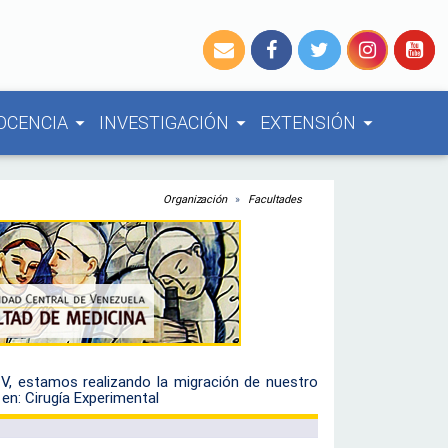
OCENCIA
INVESTIGACIÓN
EXTENSIÓN
arrow_drop_down
arrow_drop_down
arrow_drop_down
Organización
Facultades
CV, estamos realizando la migración de nuestro
 en:
Cirugía Experimental