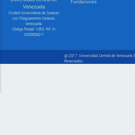
Fundaciones
Venezuela
Ciudad Universitaria de Caracas
Los Chaguaramos Caracas,
Venezuela.
Código Postal: 1050. Rif: G-
20000062-7
@ 2017. Universidad Central de Venezuela (
Reservados