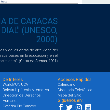
ntrado
IA DE CARACAS
IAL" (UNESCO,
2000)
s y de las obras de arte viene del
a sus bases en la educación y en el
ocimiento".
(Carta de Atenas, 1931)
De Interés
Accesos Rápidos
WorldMUN UCV
Calendario
Boletín Hipótesis Alternativa
Directorio Telefónico
Dirección de Derechos
Mapa del Sitio
Siguenos en:
Humanos
Catedra Pio Tamayo