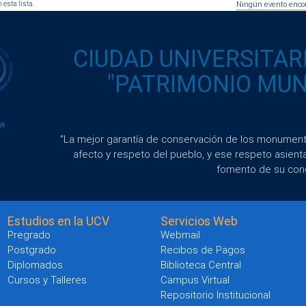
 esta lista.
Ningún evento enco
CIUDAD UNIVERSITAR
"PATRIMONIO MUND
"La mejor garantía de conservación de los monumento
afecto y respeto del pueblo, y ese respeto asient
fomento de su con
Estudios en la UCV
Servicios Web
Pregrado
Webmail
Postgrado
Recibos de Pagos
Diplomados
Biblioteca Central
Cursos y Talleres
Campus Virtual
Repositorio Institucional