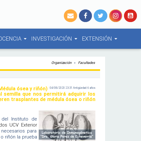
OCENCIA
INVESTIGACIÓN
EXTENSIÓN
arrow_drop_down
arrow_drop_down
arrow_drop_down
Organización
Facultades
Médula ósea y riñón)
04/08/2020 23:31 Antigüedad: 6 años
semilla que nos permitirá adquirir los
eren trasplantes de médula ósea o riñón
 del Instituto de
dos UCV Exterior
s necesarios para
o riñón la prueba