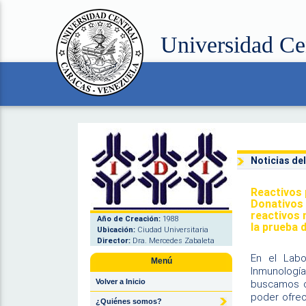
Universidad Ce
Noticias del
Reactivos 
Donativos 
reactivos 
Año de Creación:
1988
la prueba 
Ubicación:
Ciudad Universitaria
Director:
Dra. Mercedes Zabaleta
En el Labo
Menú
Inmunología
Volver a Inicio
buscamos ob
poder ofrec
¿Quiénes somos?