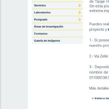
de Tipaje H
Sin esta pr
Servicios
extrema imp
Laboratorios
Postgrado
Puedes real
Áreas de Investigación
proyecto y
Contactos
1.- Si pose
Galería de Imágenes
nuestro pro
2.- Vía Zelle
3.- Deposi
nombre de 
011000138 
Más detalle
<- Volver a: I