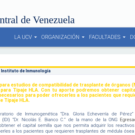
ntral de Venezuela
LA UCV
ORGANIZACIÓN
FACULTADES
D
arrow_drop_down
arrow_drop_down
arrow_drop_down
 Instituto de Inmunología
para estudios de compatibilidad de trasplante de órganos (
para Tipaje HLA. Con tu aporte podremos obtener capital 
necesarios para poder ofrecerles a los pacientes que requi
de Tipaje HLA.
ratorio de Inmunogenética
“Dra. Gloria Echeverría de Pérez”
 (IDI) “Dr. Nicolás E. Bianco C.” de la mano de
la ONG
Egresa
tener el capital semilla que nos permita adquirir los reactivo
erles a los pacientes que requieren trasplantes de m
é
dula ósea 