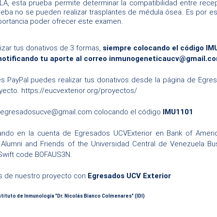
LA, esta prueba permite determinar la compatibilidad entre rece
ueba no se pueden realizar trasplantes de médula ósea. Es por es
ortancia poder ofrecer este examen.
izar tus donativos de 3 formas,
siempre colocando el código I
notificando tu aporte al correo
inmunogeneticaucv@gmail.c
es PayPal puedes realizar tus donativos desde la página de Egr
yecto.
https://eucvexterior.org/proyectos/
egresadosucve@gmail.com
colocando el código
IMU1101
tando en la cuenta de Egresados UCVExterior en Bank of Amer
Alumni and Friends of the Universidad Central de Venezuela B
Swift code BOFAUS3N.
s de nuestro proyecto con
Egresados UCV Exterior
nstituto de Inmunología "Dr. Nicolás Bianco Colmenares" (IDI)