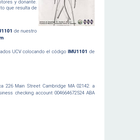
ptores y donante.
to que resulta de
MU1101
de nuestro
om
esados UCV colocando el código
IMU1101
de
ica 226 Main Street Cambridge MA 02142: a
usiness checking account 004664672524 ABA