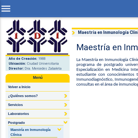
menu
Maestría en Inmunología Clín
Maestría en Inm
Año de Creación:
1988
La Maestría en Inmunología Clíni
Ubicación:
Ciudad Universitaria
programa de postgrado univers
Director:
Dra. Mercedes Zabaleta
Especialización en Medicina Int
estudiante con conocimientos te
Menú
Inmunodiagnóstico, Inmunogenétic
consultas en el área de inmunologí
Volver a Inicio
¿Quiénes somos?
Servicios
Laboratorios
Postgrado
Maestría en Inmunología
Clínica