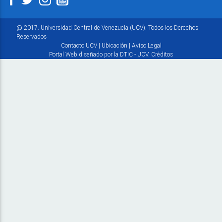
@ 2017. Universidad Central de Venezuela (UCV). Todos los Derechos
Reservados
Contacto UCV
|
Ubicación
|
Aviso Legal
Portal Web diseñado por la DTIC - UCV.
Créditos