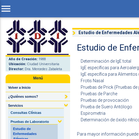
menu
Estudio de Enfermedades Al
Estudio de Enfe
Año de Creación:
1988
Determinación de IgE total
Ubicación:
Ciudad Universitaria
IgE específicas para Aeroale
Director:
Dra. Mercedes Zabaleta
IgE específica para Alimentos
Menú
Frotis Nasal
Pruebas de Prick (Pruebas de 
Volver a Inicio
Pruebas de Parche
¿Quiénes somos?
Pruebas de provocación
Servicios
Prueba de Suero Antólogo
Espirometria
Consultas Clínicas
Determinación de óxido nítric
Pruebas de Laboratorio
Estudio de
Para mayor información puede e
Enfermedades
Alérgicas