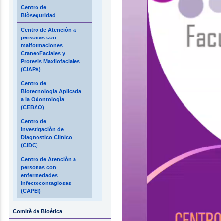
Centro de
Biòseguridad
Centro de Atenciòn a
personas con
malformaciones
CraneoFaciales y
Protesis Maxilofaciales
(CIAPA)
Centro de
Biotecnologia Aplicada
a la Odontologìa
(CEBAO)
Centro de
Investigaciòn de
Diagnostico Clinico
(CIDC)
Centro de Atenciòn a
personas con
enfermedades
infectocontagiosas
(CAPEI)
Comitè de Bioética