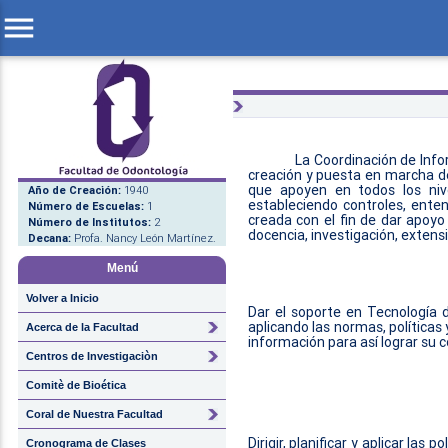
menu
La Coordinación de Inf
creación y puesta en marcha de
que apoyen en todos los nive
Año de Creación:
1940
estableciendo controles, ente
Número de Escuelas:
1
creada con el fin de dar apoyo
Número de Institutos:
2
docencia, investigación, extensi
Decana:
Profa. Nancy León Martínez.
Menú
Volver a Inicio
Dar el soporte en Tecnología 
aplicando las normas, políticas 
Acerca de la Facultad
información para así lograr su 
Centros de Investigaciòn
Comitè de Bioética
VIS
Coral de Nuestra Facultad
Dirigir, planificar y aplicar la
Cronograma de Clases