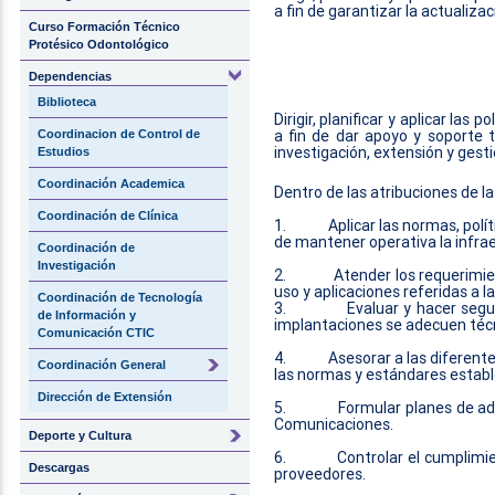
a fin de garantizar la actualiza
Curso Formación Técnico
Protésico Odontológico
OBJE
Dependencias
Biblioteca
Dirigir, planificar y aplicar la
a fin de dar apoyo y soporte t
Coordinacion de Control de
investigación, extensión y gest
Estudios
Coordinación Academica
Dentro de las atribuciones de 
Coordinación de Clínica
1.
Aplicar las normas, polí
de mantener operativa la infrae
Coordinación de
Investigación
2.
Atender los requerimie
uso y aplicaciones referidas a 
Coordinación de Tecnología
3.
Evaluar y hacer segu
de Información y
implantaciones se adecuen técn
Comunicación CTIC
4.
Asesorar a las diferent
Coordinación General
las normas y estándares estable
Dirección de Extensión
5.
Formular planes de ad
Comunicaciones.
Deporte y Cultura
6.
Controlar el cumplimie
Descargas
proveedores.