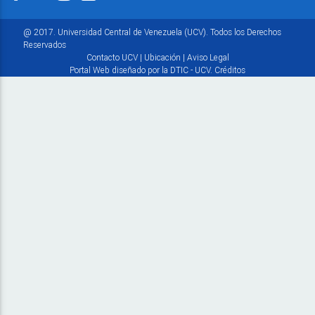
@ 2017. Universidad Central de Venezuela (UCV). Todos los Derechos
Reservados
Contacto UCV
|
Ubicación
|
Aviso Legal
Portal Web diseñado por la DTIC - UCV.
Créditos