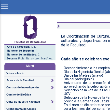
menu
La Coordinación de Cultura
culturales y deportivas en 
de la Facultad.
Año de Creación:
1940
Número de Escuelas:
1
Número de Institutos:
2
Cada año se celebran ev
Decana:
Profa. Nancy León Martínez.
Menú
Reconocimiento a los emplea
Día de la Higienista Dental (abr
Volver a Inicio
Día de las Madres (mayo)
Día del padre(junio)
Acerca de la Facultad
Aniversario de la creación 
aprovechando la celebración d
Centros de Investigaciòn
Selección de la voz de la Fac
UCV.
Comitè de Bioética
Selección de la Novia de la F
previo a la Semana del Estud
Coral de Nuestra Facultad
En el mes de diciembre se pre
para los hijos del personal 
Cronograma de Clases