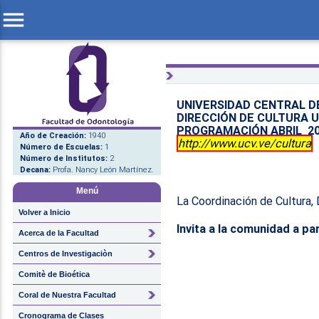
menu
UNIVERSIDAD CENTRAL D
DIRECCIÓN DE CULTURA 
PROGRAMACIÓN ABRIL
2
Año de Creación:
1940
http://www.ucv.ve/cultura
Número de Escuelas:
1
Número de Institutos:
2
Decana:
Profa. Nancy León Martínez.
Menú
La Coordinación de Cultura,
Volver a Inicio
Invita
a la comunidad a par
Acerca de la Facultad
Centros de Investigaciòn
Comitè de Bioética
Coral de Nuestra Facultad
Cronograma de Clases