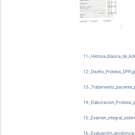
11-_Historia_Básica_de_Ad
12-_Diseño_Prótesis_DPR.j
13-_Tratamiento_paciente_
14-_Elaboración_Prótesis_p
15-_Examen_integral_siste
16-_Evaluación_exodoncia_