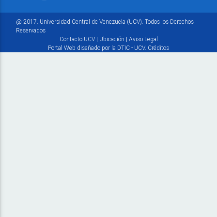
@ 2017. Universidad Central de Venezuela (UCV). Todos los Derechos
Reservados
Contacto UCV
|
Ubicación
|
Aviso Legal
Portal Web diseñado por la DTIC - UCV.
Créditos