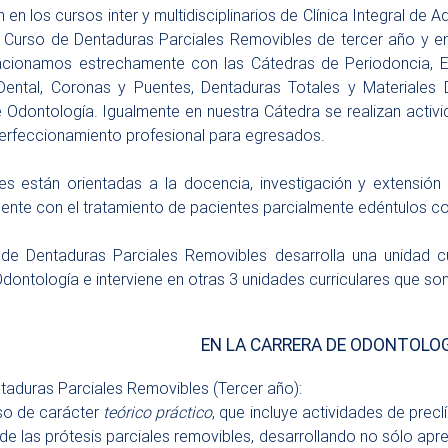
n en los cursos inter y multidisciplinarios de Clínica Integral de 
l Curso de Dentaduras Parciales Removibles de tercer año y e
lacionamos estrechamente con las Cátedras de Periodoncia, En
Dental, Coronas y Puentes, Dentaduras Totales y Materiales D
 Odontología. Igualmente en nuestra Cátedra se realizan activi
erfeccionamiento profesional para egresados.
es están orientadas a la docencia, investigación y extensión
ente con el tratamiento de pacientes parcialmente edéntulos co
de Dentaduras Parciales Removibles desarrolla una unidad cur
dontología e interviene en otras 3 unidades curriculares que son la
EN LA CARRERA DE ODONTOLO
taduras Parciales Removibles (Tercer año):
so de carácter
teórico práctico
, que incluye actividades de precl
 de las prótesis parciales removibles, desarrollando no sólo apr