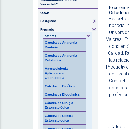
Vincentelli"
Excelenci
·
Ortodonci
O.B.E
Respeto p
·
Postgrado
basado e
Pregrado
Universid
Catedras
Valores Ét
·
Catedra de Anatomía
concienci
Dentaria
Calidad: R
·
Catedra de Anatomia
las relac
Patológica
Productivid
·
Anestesiología
de invest
Aplicada a la
Odontología
Competiti
·
Catedra de Bioética
capaces d
profesion
Cátedra de Bioquímica
Cátedra de Cirugía
Estomatológica
Cátedra de Clínica
Estomatológica
La Cátedra 
Catedra de Clinica