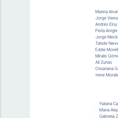
Marina A
Jorge Vi
Andrés E
Perla 
Jorge 
Tahide 
Eddie
Mirali
Alí Zu
Crisaria
Irene M
Yuliana C
·
Maria Ale
·
Gabriela 
·