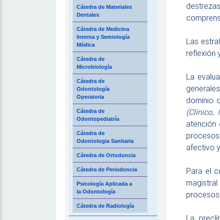
destreza
Cátedra de Materiales
Dentales
comprensi
Cátedra de Medicina
Interna y Semiología
Las estra
Médica
reflexión
Cátedra de
Microbiología
La evalua
Cátedra de
generale
Odontología
Operatoria
dominio 
(Clínico,
Cátedra de
Odontopediatría
atención 
Cátedra de
procesos 
Odontologia Sanitaria
afectivo y
Cátedra de Ortodoncia
Para el c
Cátedra de Periodoncia
magistra
Psicología Aplicada a
la Odontología
procesos 
Cátedra de Radiología
La precl