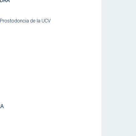
EDRA
ostodoncia de la UCV
RA