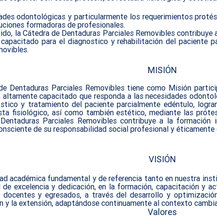
ades odontológicas y particularm
ente los requerimientos protés
tuciones formadoras de profesionales.
ido, la Cátedra de Dentaduras Parciales Removibles contribuye a 
capacitado para el diagnostico y rehabilitación del paciente p
movibles.
MISIÓN
de Dentaduras Parciales Removibles tiene como Misión particip
 altamente capacitado que responda a las necesidades odontoló
óstico y tratamiento del paciente parcialmente edéntulo, logra
ta fisiológico, así como también estético, mediante las prótes
Dentaduras Parciales Removibles contribuye a la formación in
onsciente de su responsabilidad social profesional y éticament
VISIÓN
ad académica fundamental y de referencia tanto en nuestra insti
l de excelencia y dedicación, en la formación, capacitación y 
, docentes y egresados, a través del desarrollo y optimizació
n y la extensión, adaptándose continuamente al contexto cambiant
Valores