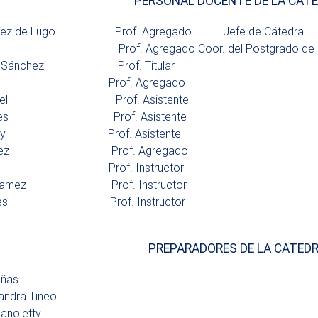
PERSONAL DOCENTE DE LA CAT
lvarez de Lugo Prof. Agregado Jefe de Cátedra
eira Prof. Agregado Coor. del Postgrado de Pr
loy Sánchez Prof. Titular
Arrighi Prof. Agregado
Meckel Prof. Asistente
Nieves Prof. Asistente
 Morelly Prof. Asistente
s Gómez Prof. Agregado
rías Prof. Instructor
na Gamez Prof. Instructor
orales Prof. Instructor
PREPARADORES DE LA CATED
añas
jandra Tineo
Zanoletty