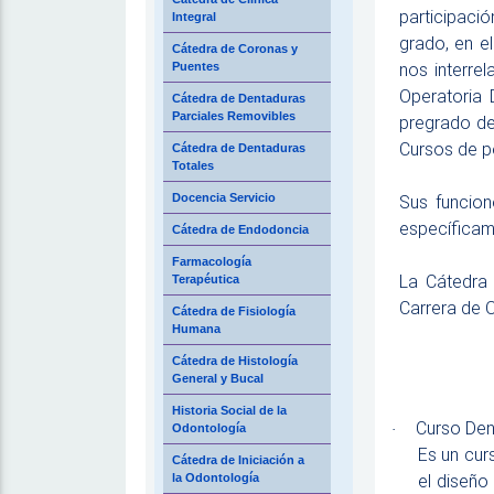
participació
Integral
grado, en e
Cátedra de Coronas y
nos interre
Puentes
Operatoria 
Cátedra de Dentaduras
Parciales Removibles
pregrado de
Cursos de p
Cátedra de Dentaduras
Totales
Docencia Servicio
Sus funcion
específicam
Cátedra de Endodoncia
Farmacología
La Cátedra 
Terapéutica
Carrera de O
Cátedra de Fisiología
Humana
Cátedra de Histología
General y Bucal
Historia Social de la
Curso Den
Odontología
·
Es un cur
Cátedra de Iniciación a
el diseño
la Odontología