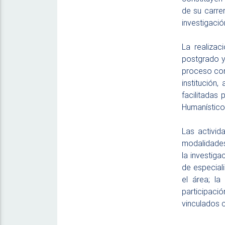
de su carre
investigació
La realizac
postgrado y
proceso cont
institución
facilitadas
Humanístico
Las activid
modalidades.
la investiga
de especial
el área; la
participaci
vinculados c