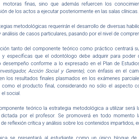
s motoras finas, sino que además refuercen los conocimien
ón de los actos a ejecutar posteriormente en las salas clínicas.
tegias metodológicas requerirán el desarrollo de diversas habil
 y análisis de casos particulares, pasando por el nivel de compr
ción tanto del componente teórico como práctico centrará su
s y específicas que el odontólogo debe adquirir para poder 
o desempeño conforme a lo expresado en el Plan de Estudios
 Investigador, Acción Social y Gerente),
con énfasis en el cam
en los resultados finales plasmados en los exámenes parciale
como el producto final, considerando no sólo el aspecto cog
 el social.
omponente teórico la estrategia metodológica a utilizar será l
l dictada por el profesor. Se promoverá en todo momento la 
de reflexión crítica y análisis sobre los contenidos impartidos,
ínica se
presentará
al
estudiante
como
un
único bloque de c