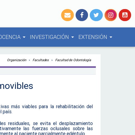
OCENCIA
INVESTIGACIÓN
EXTENSIÓN
arrow_drop_down
arrow_drop_down
arrow_drop_down
Organización
Facultades
Facultad de Odontología
movibles
vas más viables para la rehabilitación del
l país.
es residuales, se evita el desplazamiento
tivamente las fuerzas oclusales sobre las
camente al paciente parcialmente edéntulo.