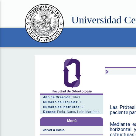
Universidad Ce
Año de Creación:
1940
Número de Escuelas:
1
Las Prótesi
Número de Institutos:
2
paciente par
Decana:
Profa. Nancy León Martínez.
Menú
Mediante es
horizontal 
Volver a Inicio
estructuras 