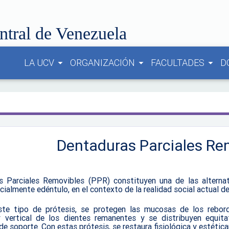
ntral de Venezuela
LA UCV
ORGANIZACIÓN
FACULTADES
D
arrow_drop_down
arrow_drop_down
arrow_drop_down
Dentaduras Parciales Re
s Parciales Removibles (PPR) constituyen una de las alternati
cialmente edéntulo, en el contexto de la realidad social actual de
te tipo de prótesis, se protegen las mucosas de los rebord
y vertical de los dientes remanentes y se distribuyen equita
de soporte. Con estas prótesis, se restaura fisiológica y estéti