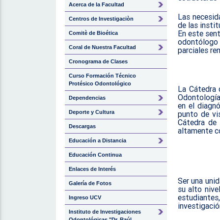
Acerca de la Facultad
Las necesid
Centros de Investigaciòn
de las insti
En este sent
Comitè de Bioética
odontólogo 
Coral de Nuestra Facultad
parciales re
Cronograma de Clases
Curso Formación Técnico
Protésico Odontológico
La Cátedra 
Odontología
Dependencias
en el diagn
Deporte y Cultura
punto de vis
Cátedra de 
Descargas
altamente c
Educación a Distancia
Educación Continua
Enlaces de Interés
Ser una unid
Galería de Fotos
su alto nive
estudiantes
Ingreso UCV
investigació
Instituto de Investigaciones
Odontológicas "Dr. Raúl