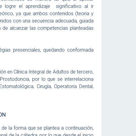
se logre
el
aprendizaje
significativo al ir
teórico, ya que ambos contenidos (teoria y
ontenidos con una secuencia adecuada, guiada
a de alcanzar las
competencias
planteadas
tégias
presenciales
, quedando conformada
n en Clínica Integral de Adultos de tercero,
Prostodoncia, por lo que se interrelaciona
stomatológica, Cirugía, Operatoria Dental,
.
ION
 de la forma que se plantea a continuación,
al de la cátedra, por lo que desde el inicio