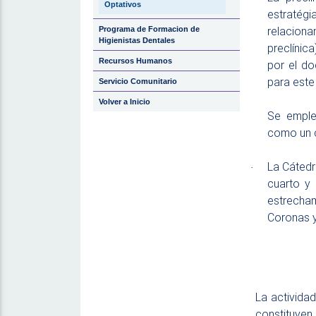
Optativos
estratég
relaciona
Programa de Formacion de
Higienistas Dentales
preclínic
Recursos Humanos
por el do
para este
Servicio Comunitario
Volver a Inicio
Se emple
como un c
La Cátedr
·
cuarto y 
estrecham
Coronas y
La activida
constituyen 