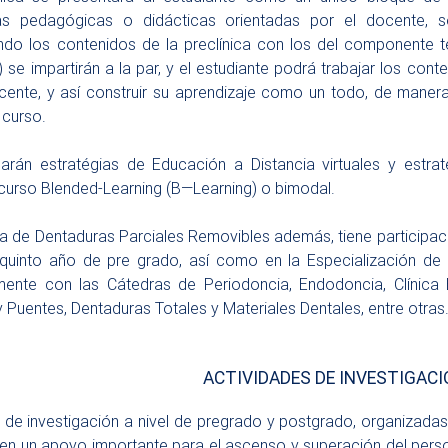
ias pedagógicas o didácticas orientadas por el docente, 
ndo los contenidos de la preclínica con los del componente 
a) se impartirán a la par, y el estudiante podrá trabajar los c
cente, y así construir su aprendizaje como un todo, de maner
 curso.
arán estratégias de
Educación
a Distancia virtuales y estra
urso Blended-Learning (B—Learning) o bimodal.
a de Dentaduras Parciales Removibles además, tiene participació
quinto año de pre grado, así como en la Especialización de 
ente con las Cátedras de Periodoncia, Endodoncia, Clínica E
 Puentes, Dentaduras Totales y Materiales Dentales, entre otras
ACTIVIDADES DE INVESTIGAC
d de investigación a nivel de pregrado y postgrado, organizadas
en un apoyo importante para el ascenso y superación del person