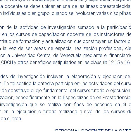
ra docente se debe ubicar en una de las líneas preestablecida
n individuales o en grupo, cuando se involucren varias disciplina
ión de la actividad de investigación sumado a la participac
 en los cursos de capacitación docente de los instructores d
inuo de formación y actualización que constituyen un factor pr
, a la vez de ser áreas de especial realización profesional, ci
 por la Universidad Central de Venezuela mediante el financiami
 CDCH y otros beneficios estipulados en las cláusula 12,15 y 1
ades de investigación incluyen la elaboración y ejecución d
 En tal sentido la cátedra participa en: las actividades del cu
ción constituye el eje fundamental del curso; tutoría o ejecució
ización, específicamente en la Especialización en Prostodoncia
 investigación que se realiza con fines de ascenso en el e
ón en la ejecución o tutoría realizada a nivel de los cursos 
on el área.