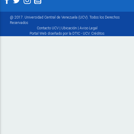
@ 2017. Universidad Central de Venezuela (UCV). Todos los Derechos
Reservados
Contacto UCV
|
Ubicación
|
Aviso Legal
Portal Web diseñado por la DTIC - UCV.
Créditos