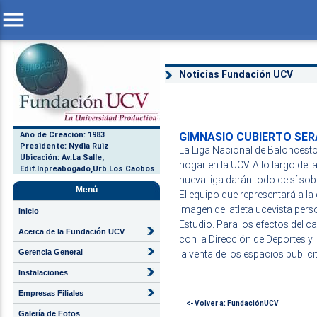
menu
Noticias Fundación UCV
Año de Creación: 1983
GIMNASIO CUBIERTO SER
Presidente: Nydia Ruiz
La Liga Nacional de Baloncest
Ubicación: Av.La Salle,
hogar en la UCV. A lo largo de 
Edif.Inpreabogado,Urb.Los Caobos
nueva liga darán todo de sí sob
Menú
El equipo que representará a la
imagen del atleta ucevista pers
Inicio
Estudio. Para los efectos del c
Acerca de la Fundación UCV
con la Dirección de Deportes y 
Gerencia General
la venta de los espacios publici
Instalaciones
Empresas Filiales
<- Volver a: FundaciónUCV
Galería de Fotos