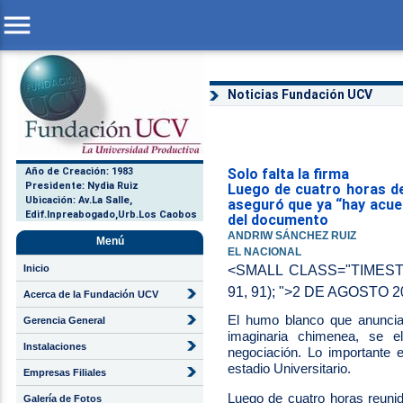
menu
Noticias Fundación UCV
Año de Creación: 1983
Solo falta la firma
Presidente: Nydia Ruiz
Luego de cuatro horas de 
Ubicación: Av.La Salle,
aseguró que ya “hay acuer
Edif.Inpreabogado,Urb.Los Caobos
del documento
ANDRIW SÁNCHEZ RUIZ
Menú
EL NACIONAL
Inicio
<SMALL CLASS="TIMEST
91, 91); ">2 DE AGOSTO 
Acerca de la Fundación UCV
El humo blanco que anuncia 
Gerencia General
imaginaria chimenea, se e
Instalaciones
negociación. Lo importante 
estadio Universitario.
Empresas Filiales
Luego de cuatro horas reunid
Galería de Fotos