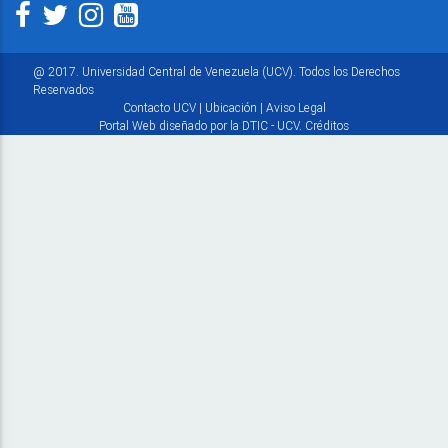
@ 2017. Universidad Central de Venezuela (UCV). Todos los Derechos
Reservados
Contacto UCV
|
Ubicación
|
Aviso Legal
Portal Web diseñado por la DTIC - UCV.
Créditos