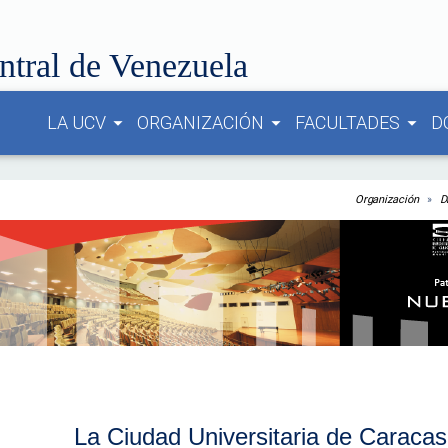
ntral de Venezuela
LA UCV
ORGANIZACIÓN
FACULTADES
D
arrow_drop_down
arrow_drop_down
arrow_drop_down
Organización
D
La Ciudad Universitaria de Caraca