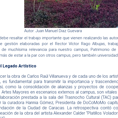
Autor: Juan Manuel Diaz Guevara
 debe resaltar el trabajo importante que vienen realizando las auto
de gestión elaboradas por el Rector Víctor Rago Albujas, tra
 de muchísima relevancia para nuestro campus, Patrimonio de 
más de estar a la par con otros campus, pero también universida
l Legado Artístico
la obra de Carlos Raúl Villanueva y de cada uno de los artist
, es fundamental para transmitir la importancia y trascende
sí, como la consolidación de alianzas y proyectos de coope
s Artes Mayores en escenarios externos al campus, son vitales
aboración prestada a la sala del Trasnocho Cultural (TAC) par
r la curadora Hannia Gómez, Presidenta de DoCoMoMo capítu
ndación de la Ciudad de Caracas. La retrospectiva contó co
ación de la obra del artista Alexander Calder “Platillos Volado