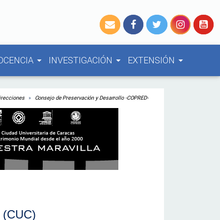
OCENCIA
INVESTIGACIÓN
EXTENSIÓN
arrow_drop_down
arrow_drop_down
arrow_drop_down
irecciones
Consejo de Preservación y Desarrollo -COPRED-
s (CUC)