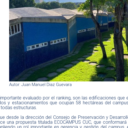
Autor: Juan Manuel Diaz Guevara
importante evaluado por el ranking, son las edificaciones que
sillos y estacionamientos que ocupan 58 hectáreas del campus
 todas estructuras.
que desde la dirección del Consejo de Preservación y Desarroll
ce una propuesta titulada ECOCAMPUS CUC, que conformará pa
pliendo un rol importante en gerencia y gestión del campus, e