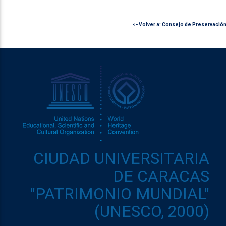
<- Volver a: Consejo de Preservació
CIUDAD UNIVERSITARIA
DE CARACAS
"PATRIMONIO MUNDIAL"
(UNESCO, 2000)