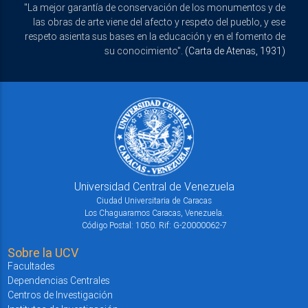
"La mejor garantía de conservación de los monumentos y de
las obras de arte viene del afecto y respeto del pueblo, y ese
respeto asienta sus bases en la educación y en el fomento de
su conocimiento".
(Carta de Atenas, 1931)
Universidad Central de Venezuela
Ciudad Universitaria de Caracas
Los Chaguaramos Caracas, Venezuela.
Código Postal: 1050. Rif: G-20000062-7
Sobre la UCV
Facultades
Dependencias Centrales
Centros de Investigación