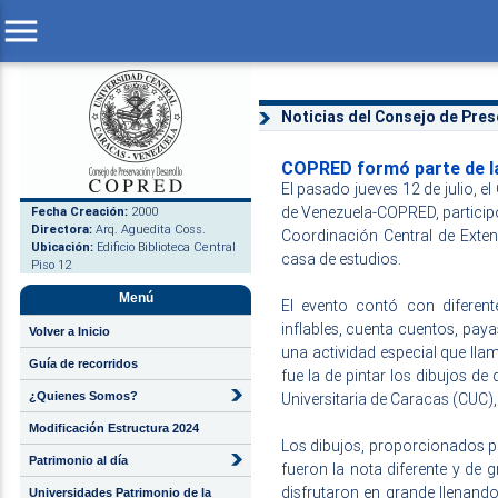
menu
Noticias del Consejo de Pres
COPRED formó parte de la 
El pasado jueves 12 de julio, e
de Venezuela-COPRED, participó 
Fecha Creación:
2000
Directora:
Arq. Aguedita Coss.
Coordinación Central de Exten
Ubicación:
Edificio Biblioteca Central
casa de estudios.
Piso 12
Menú
El evento contó con diferen
inflables, cuenta cuentos, pay
Volver a Inicio
una actividad especial que lla
Guía de recorridos
fue la de pintar los dibujos de
¿Quienes Somos?
Universitaria de Caracas (CUC)
Modificación Estructura 2024
Los dibujos, proporcionados p
Patrimonio al día
fueron la nota diferente y de 
disfrutaron en grande llenando
Universidades Patrimonio de la