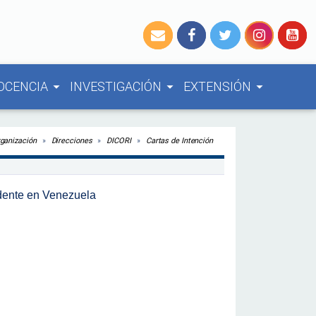
OCENCIA
INVESTIGACIÓN
EXTENSIÓN
arrow_drop_down
arrow_drop_down
arrow_drop_down
ganización
Direcciones
DICORI
Cartas de Intención
dente en Venezuela