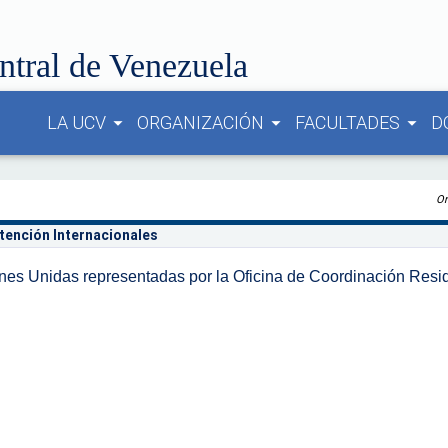
ntral de Venezuela
LA UCV
ORGANIZACIÓN
FACULTADES
D
arrow_drop_down
arrow_drop_down
arrow_drop_down
Or
ntención Internacionales
nes Unidas representadas por la Oficina de Coordinación Resi