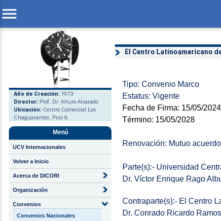
menu
El Centro Latinoamericano de
Tipo: Convenio Marco
Año de Creación:
1973
Estatus: Vigente
Director:
Prof. Dr. Arturo Alvarado
Fecha de Firma: 15/05/2024
Ubicación:
Centro Comercial Los
Chaguaramos, Piso 6.
Término: 15/05/2028
Menú
Renovación: Mutuo acuerdo 
UCV Internacionales
Volver a Inicio
Parte(s):- Universidad Cen
Acerca de DICORI
Dr. Víctor Enrique Rago Alb
Organización
Contraparte(s):- El Centro 
Convenios
Dr. Conrado Ricardo Ramos 
Convenios Nacionales