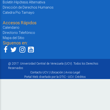
Boletín Hipótesis Alternativa
Dirección de Derechos Humanos
Catedra Pio Tamayo
Accesos Rápidos
Calendario
Directorio Telefónico
Mapa del Sitio
Siguenos en:
@ 2017. Universidad Central de Venezuela (UCV). Todos los Derechos
Reservados
Contacto UCV
|
Ubicación
|
Aviso Legal
Portal Web diseñado por la DTIC - UCV.
Créditos