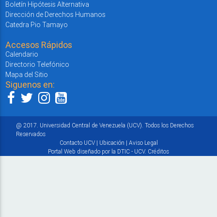
Boletín Hipótesis Alternativa
Dirección de Derechos Humanos
Catedra Pio Tamayo
Accesos Rápidos
Calendario
Directorio Telefónico
Mapa del Sitio
Siguenos en:
@ 2017. Universidad Central de Venezuela (UCV). Todos los Derechos
Reservados
Contacto UCV
|
Ubicación
|
Aviso Legal
Portal Web diseñado por la DTIC - UCV.
Créditos