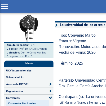
menu
La universidad de las Artes
Tipo: Convenio Marco
Estatus: Vigente
Año de Creación:
1973
Renovación: Mutuo acuerdo 
Director:
Prof. Dr. Arturo Alvarado
Fecha de Firma: 2020
Ubicación:
Centro Comercial Los
Chaguaramos, Piso 6.
Término: 2025
Menú
UCV Internacionales
Volver a Inicio
Parte(s):- Universidad Cen
Acerca de DICORI
Dra. Cecilia García Arocha,
Organización
Contraparte(s):- La univers
Convenios
Sr
. Ramiro Noriega Fernandez,
Convenios Nacionales