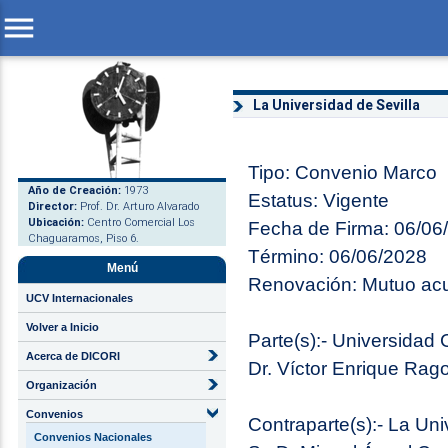
menu
La Universidad de Sevilla
Tipo: Convenio Marco
Año de Creación:
1973
Estatus: Vigente
Director:
Prof. Dr. Arturo Alvarado
Ubicación:
Centro Comercial Los
Fecha de Firma: 06/06
Chaguaramos, Piso 6.
Término: 06/06/2028
Menú
Renovación: Mutuo acue
UCV Internacionales
Volver a Inicio
Parte(s):- Universidad
Acerca de DICORI
Dr. Víctor Enrique Rago
Organización
Convenios
Contraparte(s):- La Uni
Convenios Nacionales