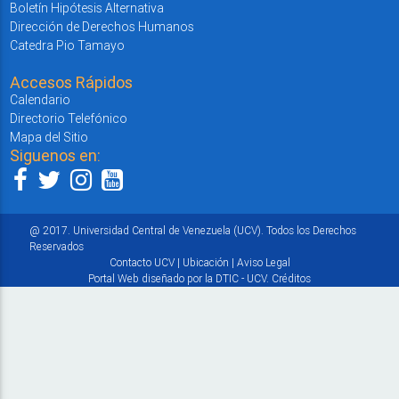
Boletín Hipótesis Alternativa
Dirección de Derechos Humanos
Catedra Pio Tamayo
Accesos Rápidos
Calendario
Directorio Telefónico
Mapa del Sitio
Siguenos en:
@ 2017. Universidad Central de Venezuela (UCV). Todos los Derechos
Reservados
Contacto UCV
|
Ubicación
|
Aviso Legal
Portal Web diseñado por la DTIC - UCV.
Créditos