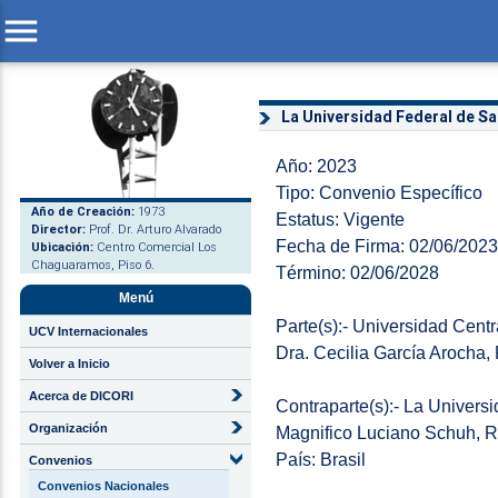
menu
La Universidad Federal de S
Año: 2023
Tipo: Convenio Específico
Año de Creación:
1973
Estatus: Vigente
Director:
Prof. Dr. Arturo Alvarado
Fecha de Firma: 02/06/2023
Ubicación:
Centro Comercial Los
Chaguaramos, Piso 6.
Término: 02/06/2028
Menú
Parte(s):- Universidad Cen
UCV Internacionales
Dra. Cecilia García Arocha,
Volver a Inicio
Acerca de DICORI
Contraparte(s):- La Univer
Organización
Magnifico Luciano Schuh, R
País: Brasil
Convenios
Convenios Nacionales