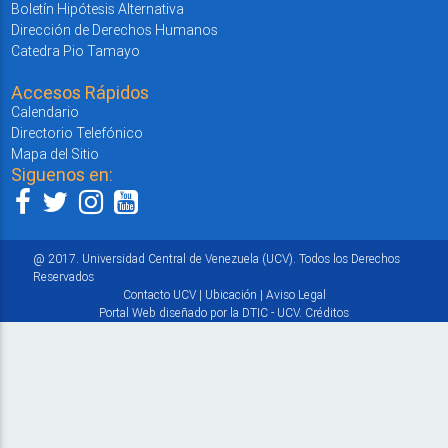
Boletín Hipótesis Alternativa
Dirección de Derechos Humanos
Catedra Pio Tamayo
Accesos Rápidos
Calendario
Directorio Telefónico
Mapa del Sitio
Siguenos en:
@ 2017. Universidad Central de Venezuela (UCV). Todos los Derechos
Reservados
Contacto UCV
|
Ubicación
|
Aviso Legal
Portal Web diseñado por la DTIC - UCV.
Créditos