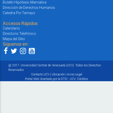
Boletín Hipótesis Alternativa
Dirección de Derechos Humanos
Catedra Pio Tamayo
Accesos Rápidos
Calendario
Directorio Telefónico
Mapa del Sitio
Siguenos en:
@ 2017. Universidad Central de Venezuela (UCV). Todos los Derechos
Reservados
Contacto UCV
|
Ubicación
|
Aviso Legal
Portal Web diseñado por la DTIC - UCV.
Créditos