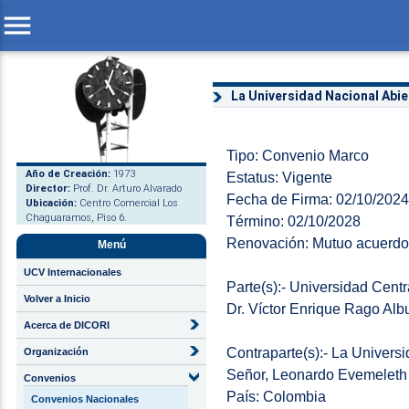
menu
La Universidad Nacional Abie
Tipo: Convenio Marco
Año de Creación:
1973
Estatus: Vigente
Director:
Prof. Dr. Arturo Alvarado
Fecha de Firma: 02/10/2024
Ubicación:
Centro Comercial Los
Chaguaramos, Piso 6.
Término: 02/10/2028
Renovación: Mutuo acuerdo 
Menú
UCV Internacionales
Parte(s):- Universidad Cen
Volver a Inicio
Dr. Víctor Enrique Rago Alb
Acerca de DICORI
Contraparte(s):- La Univers
Organización
Señor, Leonardo Evemeleth S
Convenios
País: Colombia
Convenios Nacionales