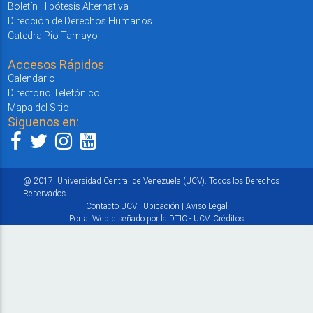
Boletín Hipótesis Alternativa
Dirección de Derechos Humanos
Catedra Pio Tamayo
Accesos Rápidos
Calendario
Directorio Telefónico
Mapa del Sitio
Siguenos en:
@ 2017. Universidad Central de Venezuela (UCV). Todos los Derechos
Reservados
Contacto UCV
|
Ubicación
|
Aviso Legal
Portal Web diseñado por la DTIC - UCV.
Créditos