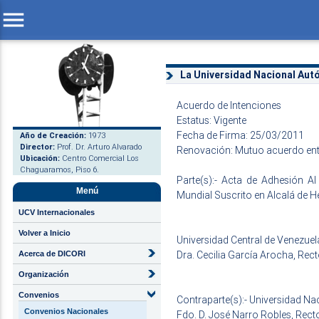
menu
La Universidad Nacional Au
Acuerdo de Intenciones
Estatus: Vigente
Fecha de Firma: 25/03/2011
Año de Creación:
1973
Director:
Prof. Dr. Arturo Alvarado
Renovación: Mutuo acuerdo entr
Ubicación:
Centro Comercial Los
Chaguaramos, Piso 6.
Parte(s):- Acta de Adhesión A
Menú
Mundial Suscrito en Alcalá de H
UCV Internacionales
Volver a Inicio
Universidad Central de Venezue
Dra. Cecilia García Arocha, Rec
Acerca de DICORI
Organización
Convenios
Contraparte(s):- Universidad 
Convenios Nacionales
Fdo. D. José Narro Robles, Rect