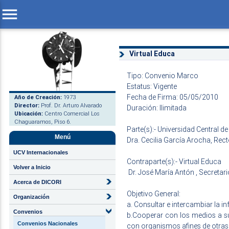
menu
Virtual Educa
Tipo: Convenio Marco
Estatus: Vigente
Fecha de Firma: 05/05/2010
Año de Creación:
1973
Director:
Prof. Dr. Arturo Alvarado
Duración: Ilimitada
Ubicación:
Centro Comercial Los
Chaguaramos, Piso 6.
Parte(s):- Universidad Central d
Menú
Dra. Cecilia García Arocha, Rec
UCV Internacionales
Contraparte(s):- Virtual Educa
Volver a Inicio
Dr. José María Antón , Secretar
Acerca de DICORI
Objetivo General:
Organización
a. Consultar e intercambiar la 
Convenios
b.Cooperar con los medios a su
Convenios Nacionales
con organismos afines de otras