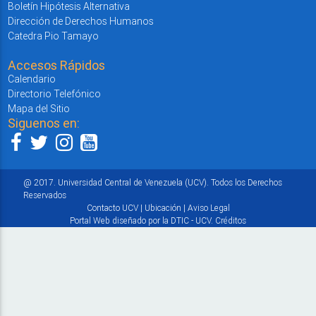
Boletín Hipótesis Alternativa
Dirección de Derechos Humanos
Catedra Pio Tamayo
Accesos Rápidos
Calendario
Directorio Telefónico
Mapa del Sitio
Siguenos en:
@ 2017. Universidad Central de Venezuela (UCV). Todos los Derechos
Reservados
Contacto UCV
|
Ubicación
|
Aviso Legal
Portal Web diseñado por la DTIC - UCV.
Créditos