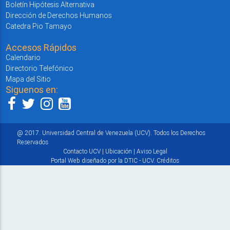
Boletín Hipótesis Alternativa
Dirección de Derechos Humanos
Catedra Pio Tamayo
Accesos Rápidos
Calendario
Directorio Telefónico
Mapa del Sitio
Siguenos en:
@ 2017. Universidad Central de Venezuela (UCV). Todos los Derechos
Reservados
Contacto UCV
|
Ubicación
|
Aviso Legal
Portal Web diseñado por la DTIC - UCV.
Créditos