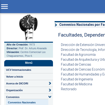
menu
Convenios Nacionales por Fa
Facultades, Dependen
Dirección de Extensión Univers
Año de Creación:
1973
Director:
Prof. Dr. Arturo Alvarado
Dirección de Tecnología, Inf
Ubicación:
Centro Comercial Los
Facultad de Agronomía
Chaguaramos, Piso 6.
Facultad de Arquitectura y U
Menú
Facultad de Ciencias
Facultad de Ciencias Económi
UCV Internacionales
Facultad de Humanidades y 
Volver a Inicio
Facultad de Ingeniería
Acerca de DICORI
Facultad de Medicina
Rectorado
Organización
Convenios
Convenios Nacionales