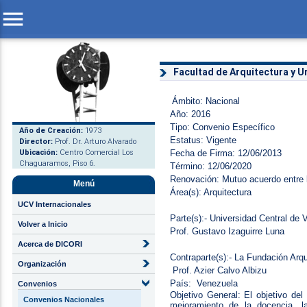
menu
Facultad de Arquitectura y 
Ámbito: Nacional
Año: 2016
Tipo: Convenio Específico
Año de Creación:
1973
Estatus: Vigente
Director:
Prof. Dr. Arturo Alvarado
Ubicación:
Centro Comercial Los
Fecha de Firma: 12/06/2013
Chaguaramos, Piso 6.
Término: 12/06/2020
Renovación: Mutuo acuerdo entre 
Menú
Área(s): Arquitectura
UCV Internacionales
Parte(s):- Universidad Central de
Volver a Inicio
Prof. Gustavo Izaguirre Luna
Acerca de DICORI
Contraparte(s):- La Fundación Arqu
Organización
Prof. Azier Calvo Albizu
País: Venezuela
Convenios
Objetivo General: El objetivo de
Convenios Nacionales
mejoramiento de la docencia, l