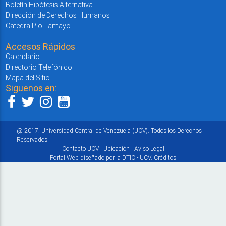
Boletín Hipótesis Alternativa
Dirección de Derechos Humanos
Catedra Pio Tamayo
Accesos Rápidos
Calendario
Directorio Telefónico
Mapa del Sitio
Siguenos en:
@ 2017. Universidad Central de Venezuela (UCV). Todos los Derechos
Reservados
Contacto UCV
|
Ubicación
|
Aviso Legal
Portal Web diseñado por la DTIC - UCV.
Créditos