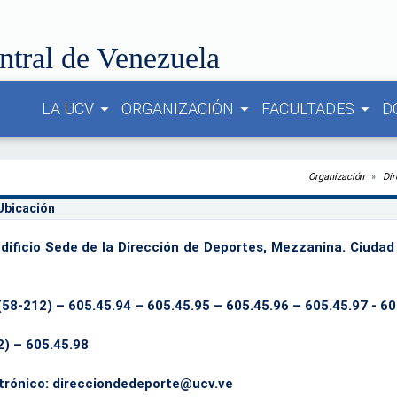
ntral de Venezuela
LA UCV
ORGANIZACIÓN
FACULTADES
D
arrow_drop_down
arrow_drop_down
arrow_drop_down
Organización
Di
Ubicación
dificio Sede de la Dirección de Deportes, Mezzanina. Ciudad
58-212) – 605.45.94 – 605.45.95 – 605.45.96 – 605.45.97 - 60
) – 605.45.98
trónico: direcciondedeporte@ucv.ve