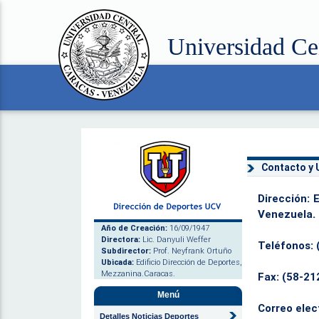
Universidad Ce
Contacto y 
Dirección:
E
Venezuela.
Año de Creación:
16/09/1947
Directora:
Lic. Danyuli Weffer
Teléfonos:
(
Subdirector:
Prof. Neyfrank Ortuño
Ubicada:
Edificio Dirección de Deportes,
Mezzanina.Caracas.
Fax:
(58-212
Menú
Correo elec
Detalles Noticias Deportes