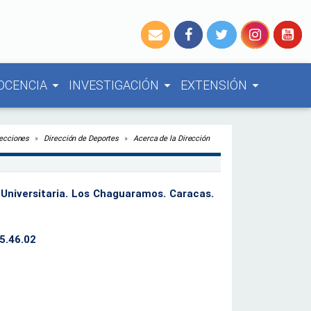
OCENCIA
INVESTIGACIÓN
EXTENSIÓN
arrow_drop_down
arrow_drop_down
arrow_drop_down
recciones
Dirección de Deportes
Acerca de la Dirección
 Universitaria. Los Chaguaramos. Caracas.
5.46.02