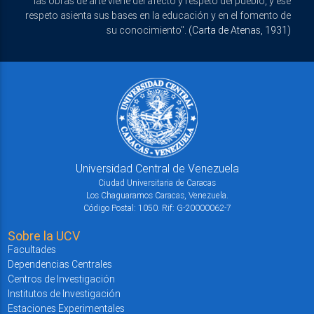
las obras de arte viene del afecto y respeto del pueblo, y ese
respeto asienta sus bases en la educación y en el fomento de
su conocimiento".
(Carta de Atenas, 1931)
Universidad Central de Venezuela
Ciudad Universitaria de Caracas
Los Chaguaramos Caracas, Venezuela.
Código Postal: 1050. Rif: G-20000062-7
Sobre la UCV
Facultades
Dependencias Centrales
Centros de Investigación
Institutos de Investigación
Estaciones Experimentales