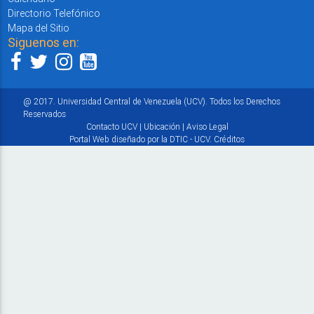
Directorio Telefónico
Mapa del Sitio
Siguenos en:
@ 2017. Universidad Central de Venezuela (UCV). Todos los Derechos
Reservados
Contacto UCV
|
Ubicación
|
Aviso Legal
Portal Web diseñado por la DTIC - UCV.
Créditos