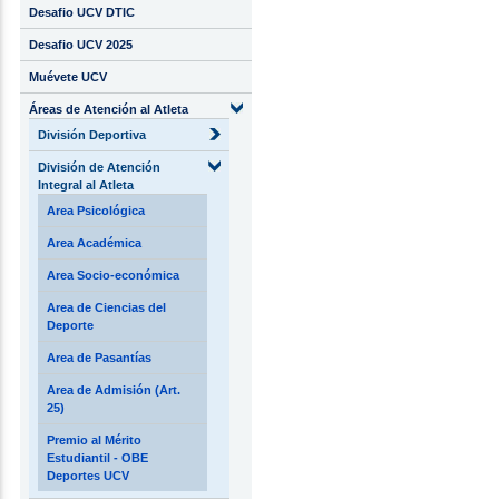
Desafio UCV DTIC
Desafio UCV 2025
Muévete UCV
Áreas de Atención al Atleta
División Deportiva
División de Atención
Integral al Atleta
Area Psicológica
Area Académica
Area Socio-económica
Area de Ciencias del
Deporte
Area de Pasantías
Area de Admisión (Art.
25)
Premio al Mérito
Estudiantil - OBE
Deportes UCV