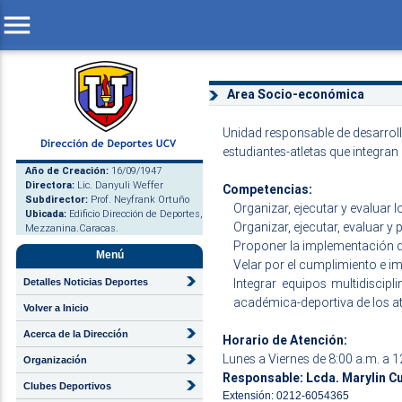
menu
Area Socio-económica
Unidad responsable de desarroll
estudiantes-atletas que integran
Año de Creación:
16/09/1947
Directora:
Lic. Danyuli Weffer
Competencias:
Subdirector:
Prof. Neyfrank Ortuño
Organizar, ejecutar y evaluar
Ubicada:
Edificio Dirección de Deportes,
Organizar, ejecutar, evaluar 
Mezzanina.Caracas.
Proponer la implementación
Menú
Velar por el cumplimiento e
Integrar equipos multidiscipl
Detalles Noticias Deportes
académica-deportiva de los at
Volver a Inicio
Acerca de la Dirección
Horario de Atención:
Lunes a Viernes de 8:00 a.m. a 1
Organización
Responsable: Lcda. Marylin C
Clubes Deportivos
Extensión: 0212-6054365