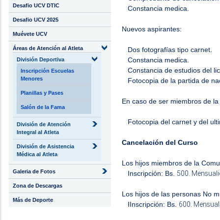
Desafio UCV DTIC
Constancia medica.
Desafio UCV 2025
Nuevos aspirantes:
Muévete UCV
Áreas de Atención al Atleta
Dos fotografías tipo carnet.
Constancia medica.
División Deportiva
Constancia de estudios del li
Inscripción Escuelas
Menores
Fotocopia de la partida de na
Planillas y Pases
En caso de ser miembros de la
Salón de la Fama
Fotocopia del carnet y del ul
División de Atención
Integral al Atleta
Cancelación del Curso
División de Asistencia
Médica al Atleta
Los hijos miembros de la Comun
Galeria de Fotos
500. Mensuali
Inscripción: Bs.
Zona de Descargas
Los hijos de las personas No m
Más de Deporte
600. Mensuali
I
Inscripción: Bs.