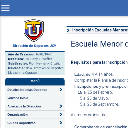
menu
Inscripción Escuelas Menore
Escuela Menor d
Año de Creación:
16/09/1947
Directora:
Lic. Danyuli Weffer
Requisitos para la Inscripción
Subdirector:
Prof. Neyfrank Ortuño
Ubicada:
Edificio Dirección de Deportes,
Mezzanina.Caracas.
4 A 14 años.
Edad: de
Completar la Planilla de Inscri
Menú
Inscripciones y pre-inscripcio
Detalles Noticias Deportes
al 25 de Febrero.
15
15 al 25 de Mayo.
Volver a Inicio
15 al 25 de Septiembre.
Acerca de la Dirección
Alumnos ya inscritos:
Organización
Clubes Deportivos
Comprobante de cancelación 