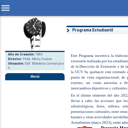
menu
Programa Estudiantil
Año de Creación:
1980
Este Programa incentiva la elabora
Director:
Profa. Mercy Ospina
extensión realizada por los estudian
Ubicación:
Edif. Biblioteca Central piso
de la Dirección de Extensión y de la
5
la UCV. Su quehacer está centrado e
Menú
punto de vista organizacional, de 
externo; así como asesorías a d
intercambios deportivos y culturales.
En el último trimestre del año 202
llevar a cabo las acciones que le
odontológicas, foros, talleres, si
presentaciones culturales, entre otr
bazares y otras actividades navideñas
Actualmente (mayo 2023), están adscr
Proyecto May