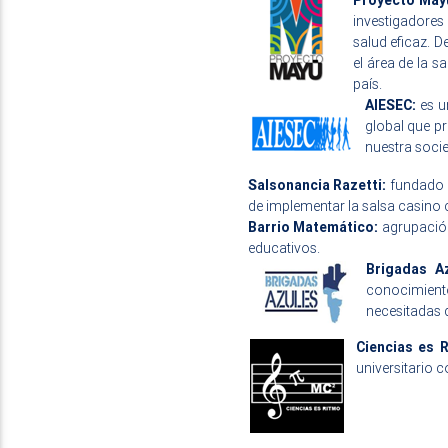
investigadores 
salud eficaz. D
el área de la s
país.
AIESEC:
es un
global que pr
nuestra soci
Salsonancia Razetti:
fundado d
de implementar la salsa casino 
Barrio Matemático:
agrupación
educativos.
Brigadas Az
conocimiento
necesitadas d
Ciencias es 
universitario c