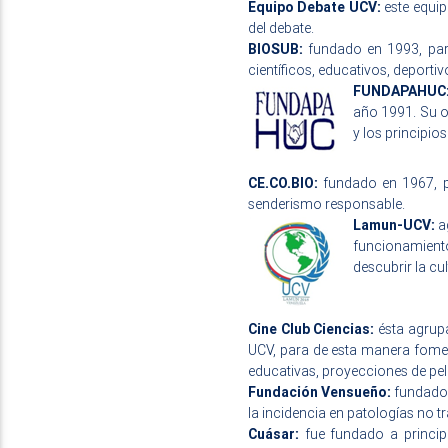
Equipo Debate UCV:
este equip
del debate.
BIOSUB:
fundado en 1993, para 
científicos, educativos, deportiv
FUNDAPAHUC
año 1991. Su o
y los principios
CE.CO.BIO:
fundado en 1967, pa
senderismo responsable.
Lamun-UCV:
ag
funcionamiento
descubrir la cul
Cine Club Ciencias:
ésta agrupa
UCV, para de esta manera fomenta
educativas, proyecciones de pel
Fundación Vensueño:
fundado e
la incidencia en patologías no tr
Cuásar:
fue fundado a principi