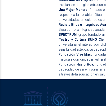
mediante estrategias extracurri
Una Mejor Manera:
fundado en 
respecto a las problemáticas 
universidades, articulándolos 
Revista Ética e Integridad Ac
ética como la integridad académi
SPECTRUM:
grupo fundado en el
Teatro y Cultura BUHO Cien
universitaria el interés por d
sensibilidad estética, su capacid
Fundación Vive Más:
fundada 
médica a comunidades vulnerabl
Fundación Hazlo Hoy:
fundado
capacidad de ser emisores en s
a través de la educación en salu