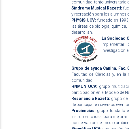
comunidad, tanto universitaria
Síndrome Musical Razetti:
fue
y recreación para los alumnos de
PHYSIS UCV:
fundado en 1993, 
las áreas de biología, química,
desarrollan.
La Sociedad C
implementar l
investigación e
Grupo de ayuda Canina. Fac. 
Facultad de Ciencias y, en la
comunidad.
HNMUN UCV:
grupo multidisci
participación en el Modelo de N
Resonancia Razetti:
grupo de b
de participar en diversos eventos
Prociencias:
grupo fundado en 
instrumento ideal para mejorar
conservación del medio ambien
Biomética UCV:
agrupación fund