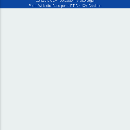
Contacto UCV
|
Ubicación
|
Aviso Legal
Portal Web diseñado por la DTIC - UCV.
Créditos