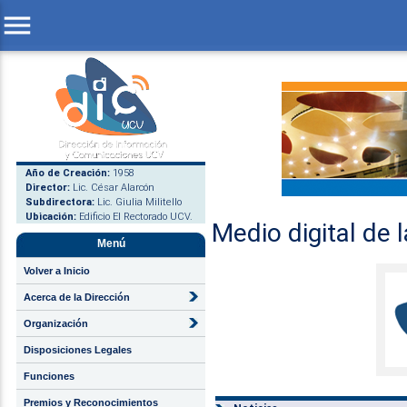
menu
Año de Creación:
1958
Director:
Lic. César Alarcón
Subdirectora:
Lic. Giulia Militello
Ubicación:
Edificio El Rectorado UCV.
Medio digital de 
Menú
Volver a Inicio
Acerca de la Dirección
Organización
Disposiciones Legales
Funciones
Premios y Reconocimientos