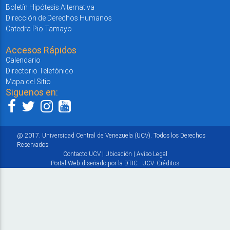
Boletín Hipótesis Alternativa
Dirección de Derechos Humanos
Catedra Pio Tamayo
Accesos Rápidos
Calendario
Directorio Telefónico
Mapa del Sitio
Siguenos en:
@ 2017. Universidad Central de Venezuela (UCV). Todos los Derechos
Reservados
Contacto UCV
|
Ubicación
|
Aviso Legal
Portal Web diseñado por la DTIC - UCV.
Créditos