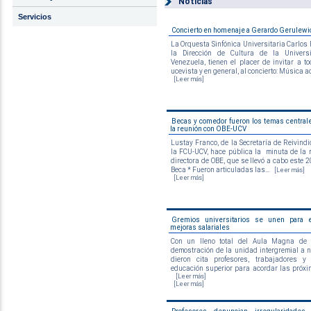
Noticias
Servicios
Concierto en homenaje a Gerardo Gerulewi
La Orquesta Sinfónica Universitaria Carlos 
la Dirección de Cultura de la Univers
Venezuela, tienen el placer de invitar a 
ucevista y en general, al concierto: Música act
[Leer más]
Becas y comedor fueron los temas central
la reunión con OBE-UCV
Lustay Franco, de la Secretaría de Reivind
la FCU-UCV, hace pública la minuta de la 
directora de OBE, que se llevó a cabo este 
Beca * Fueron articuladas las...
[Leer más]
[Leer más]
Gremios universitarios se unen para e
mejoras salariales
Con un lleno total del Aula Magna de
demostración de la unidad intergremial a n
dieron cita profesores, trabajadores y
educación superior para acordar las próxim
[Leer más]
[Leer más]