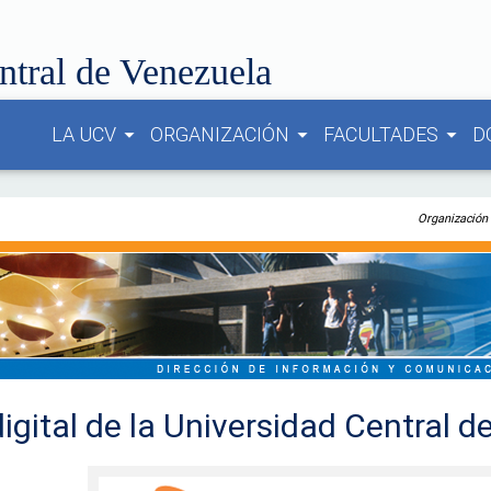
ntral de Venezuela
LA UCV
ORGANIZACIÓN
FACULTADES
D
arrow_drop_down
arrow_drop_down
arrow_drop_down
Organización
igital de la Universidad Central 