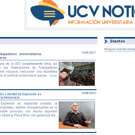
Eventos
Ningún evento enco
15/03/2017
abajadores universitarios
arse
na de la UCV completamente llena, los
de las Federaciones de Trabajadores
nivel nacional, realizaron una Asamblea
 el conflicto universitario que se...
[Leer
29/06/2015
Sin Libertad de Expresión es
 la democracia
 Expresión es imposible concebir la
riodistas, actores indispensables en la
noble principio, con mucha dignidad
asta la Plaza Brion, con gesto que les...