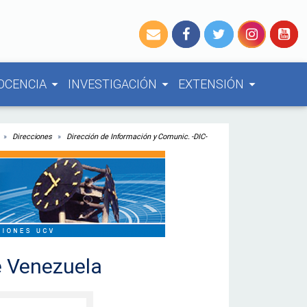
OCENCIA
INVESTIGACIÓN
EXTENSIÓN
arrow_drop_down
arrow_drop_down
arrow_drop_down
Direcciones
Dirección de Información y Comunic. -DIC-
de Venezuela