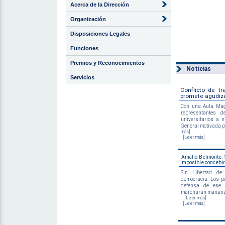
Acerca de la Dirección
Organización
Disposiciones Legales
Funciones
Premios y Reconocimientos
Noticias
Servicios
Conflicto de tr
promete agudiz
Con una Aula Mag
representantes 
universitarios a 
General motivada por
más]
[Leer más]
Amalio Belmonte: 
imposible concebir
Sin Libertad de
democracia. Los pe
defensa de ese 
marcharán mañana h
[Leer más]
[Leer más]