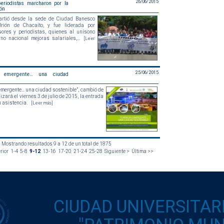
26/06/2015
periodistas marcharon por la
ión
artió desde la sede de Ciudad Banesco
rión de Chacaíto, y fue liderada por
sores y periodistas, quienes al unísono
rno nacional mejoras salariales,...
[Leer
25/06/2015
 emergente… una ciudad
emergente… una ciudad sostenible”, cambió de
izará el viernes 3 de julio de 2015, la entrada
u asistencia.
[Leer más]
Mostrando resultados 9 a 12 de un total de 1875
rior
1-4
5-8
9-12
13-16
17-20
21-24
25-28
Siguiente >
Última >>
CIUDAD UNIVERSITAR