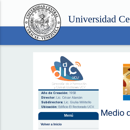
Universidad Ce
Año de Creación:
1958
Director:
Lic. César Alarcón
Subdirectora:
Lic. Giulia Militello
Ubicación:
Edificio El Rectorado UCV.
Medio d
Menú
Volver a Inicio