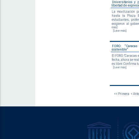
Universitarios y 
libertad de expres
La movilización p
hasta la Plaza B
estudiantes, profe
exigieron al gobie
más]
[Leer más]
FORO: “Caracas
sostenible”
El FORO: “Caracas 
fecha, ahora se real
es libre. Confirma t
[Leer más]
<< Primera
< Ante