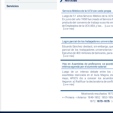
Noticias
Servicios
Servicio Médico de la UCV con sede propia
Luego de 51 años Servicio Médico de la UCV
En junio del año 1958 fue creado el Servicio 
producto del convenio de trabajo suscrito en
de Empleados de la UCV, AEA, y las...
[Leer m
[Leer más]
Logro parcial de los trabajadores universita
Eduardo Sánchez destacó, sin embargo, que
parcial de los trabajadores universitarios
Ejecutivo de 400 millones de bolívares, para c
[Leer más]
Hoy en Asamblea de profesores se acord
intensa agenda por el aumento salarial
Luego de un intenso debate entre los 
asamblea realizada en el Aula Magna, es
mayo, APUCV dio a conocer los acuerdo
llegaron: a) Ratificar la declaratoria de conflic
[Leer más]
Mostrando resultados 1873 
<< Primera
< Anterior
1849-1852
1853-185
1872
1873-1875
S