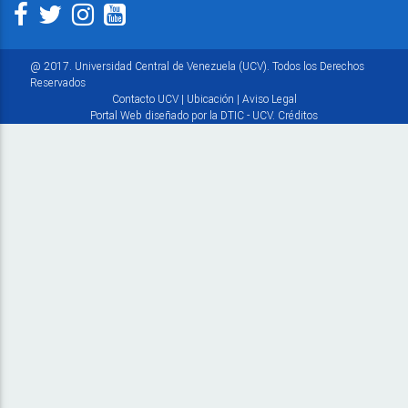
@ 2017. Universidad Central de Venezuela (UCV). Todos los Derechos
Reservados
Contacto UCV
|
Ubicación
|
Aviso Legal
Portal Web diseñado por la DTIC - UCV.
Créditos