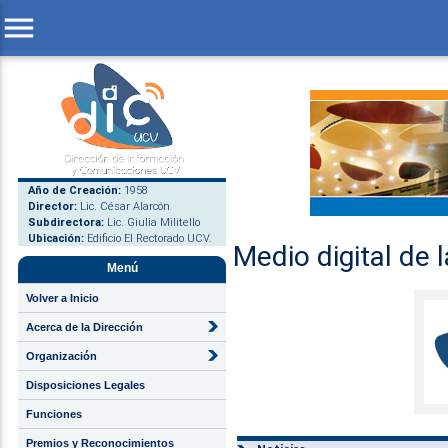
menu
Año de Creación:
1958
Director:
Lic. César Alarcón
Subdirectora:
Lic. Giulia Militello
Ubicación:
Edificio El Rectorado UCV.
Medio digital de 
Menú
Volver a Inicio
Acerca de la Dirección
Organización
Disposiciones Legales
Funciones
Premios y Reconocimientos