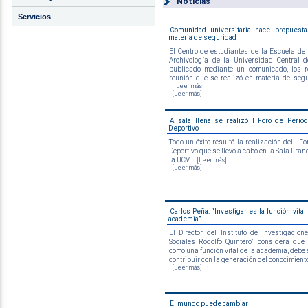
Noticias
Servicios
Comunidad universitaria hace propuest
materia de seguridad
El Centro de estudiantes de la Escuela de 
Archivología de la Universidad Central 
publicado mediante un comunicado, los r
reunión que se realizó en materia de segur
[Leer más]
[Leer más]
A sala llena se realizó I Foro de Perio
Deportivo
Todo un éxito resultó la realización del I F
Deportivo que se llevó a cabo en la Sala Fra
la UCV.
[Leer más]
[Leer más]
Carlos Peña: “Investigar es la función vital
academia”
El Director del Instituto de Investigacio
Sociales Rodolfo Quintero”, considera que 
como una función vital de la academia, debe 
contribuir con la generación del conocimiento.
[Leer más]
El mundo puede cambiar