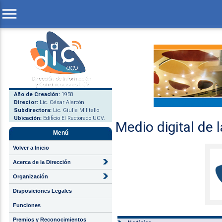
menu
Año de Creación:
1958
Director:
Lic. César Alarcón
Subdirectora:
Lic. Giulia Militello
Ubicación:
Edificio El Rectorado UCV.
Medio digital de 
Menú
Volver a Inicio
Acerca de la Dirección
Organización
Disposiciones Legales
Funciones
Premios y Reconocimientos