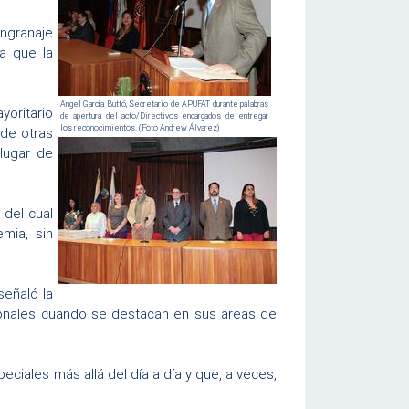
engranaje
a que la
Angel García Buttó, Secretario de APUFAT durante palabras
oritario
de apertura del acto/Directivos encargados de entregar
los reconocimientos. (Foto Andrew Álvarez)
 de otras
lugar de
 del cual
mia, sin
señaló la
esionales cuando se destacan en sus áreas de
iales más allá del día a día y que, a veces,