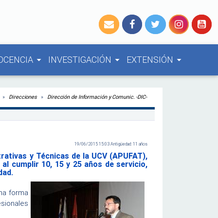
OCENCIA
INVESTIGACIÓN
EXTENSIÓN
arrow_drop_down
arrow_drop_down
arrow_drop_down
Direcciones
Dirección de Información y Comunic. -DIC-
19/06/2015 15:03 Antigüedad: 11 años
trativas y Técnicas de la UCV (APUFAT),
al cumplir 10, 15 y 25 años de servicio,
dad.
una forma
sionales