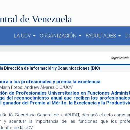
ntral de Venezuela
LA UCV
ORGANIZACIÓN
FACULTADES
D
arrow_drop_down
arrow_drop_down
arrow_drop_down
Organización
 la Dirección de Información y Comunicaciones (DIC)
ra a los profesionales y premia la excelencia
a Marin Fotos: Andrew Àlvarez DIC/UCV
ión de Profesionales Universitarios en Funciones Adminis
ga del reconocimiento anual que reciben los profesionales 
l ganador del Premio al Mérito, la Excelencia y la Productivi
a Buttó, Secretario General de la APUFAT, destacó el acto como 
r y acentuar la importancia de las funciones que los profe
dentro de la UCV.