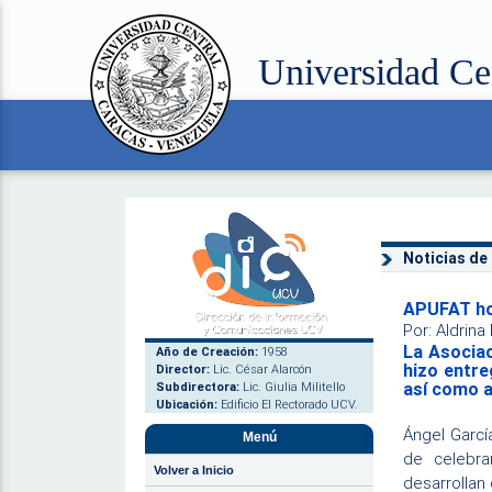
Universidad Ce
Noticias de
APUFAT hon
Por: Aldrin
La Asociac
Año de Creación:
1958
hizo entre
Director:
Lic. César Alarcón
así como a
Subdirectora:
Lic. Giulia Militello
Ubicación:
Edificio El Rectorado UCV.
Ángel Garcí
Menú
de celebra
Volver a Inicio
desarrollan 