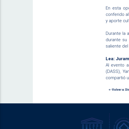
En esta opo
conferido a
y aporte cult
Durante la 
durante su 
saliente del
Lea: Juram
Al evento a
(DASS), Yan
compartió u
<- Volver a: D