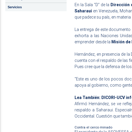
En la Sala “D” de la
Dirección 
Servicios
Saharaui
en Venezuela, Moham
que padece su país, en materi
La entrega de este document
exhorta a las Naciones Unidas
emprender desde la
Misión de
Hernández, en presencia de la 
cuenta con el respaldo de las fi
Pues cree que la defensa de lo
“Este es uno de los pocos doc
apoya al gobierno, como gente 
Lea También: DICORI-UCV in
Afirmó Hernández, se ve refle
respaldo a Saharaui. Especia
Occidental. Cuestión que tambi
Contra el cerco minado