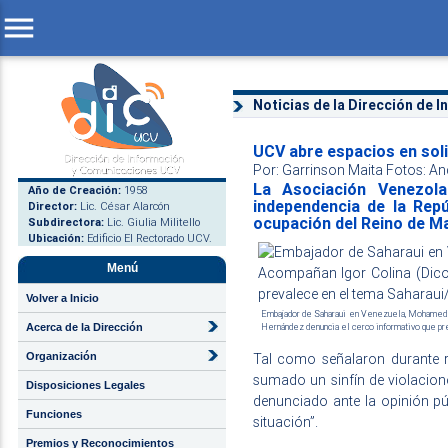
menu
Noticias de la Dirección de 
UCV abre espacios en soli
Por: Garrinson Maita Fotos: A
La Asociación Venezol
Año de Creación:
1958
independencia de la Repú
Director:
Lic. César Alarcón
ocupación del Reino de M
Subdirectora:
Lic. Giulia Militello
Ubicación:
Edificio El Rectorado UCV.
Menú
Volver a Inicio
Embajador de Saharaui en Venezuela, Mohamed S
Acerca de la Dirección
Hernández denuncia el cerco informativo que pr
Organización
Tal como señalaron durante r
sumado un sinfín de violacion
Disposiciones Legales
denunciado ante la opinión pú
Funciones
situación”.
Premios y Reconocimientos