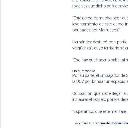
El presidente de la ASOVESSA de
toda vez que dicho país atravie
“Este cerco es mucho peor que 
levantamiento de este cerco i
ocupadas por Marruecos”.
Hernández destacó con particul
vergüenza”, cuyo territorio se
“Eso hay que hacerlo saber al mu
Fin al atropello
Por su parte, el Embajador de
la UCV por brindar un espacio 
Ocupación que debe llegar a 
instaurar el respeto por los de
“Esperamos que este mensaje lle
<- Volver a: Dirección de Información