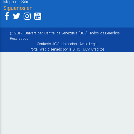
Mapa del Sitio
Siguenos en:
@ 2017. Universidad Central de Venezuela (UCV). Todos los Derechos
Reservados
Contacto UCV
|
Ubicación
|
Aviso Legal
Portal Web diseñado por la DTIC - UCV.
Créditos