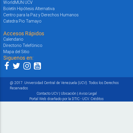
WorldMUN UCV
Boletín Hipótesis Alternativa
Centro para la Paz y Derechos Humanos
Catedra Pio Tamayo
Accesos Rápidos
Calendario
Directorio Telefónico
Mapa del Sitio
Siguenos en:
@ 2017. Universidad Central de Venezuela (UCV). Todos los Derechos
Reservados
Contacto UCV
|
Ubicación
|
Aviso Legal
Portal Web diseñado por la DTIC - UCV.
Créditos