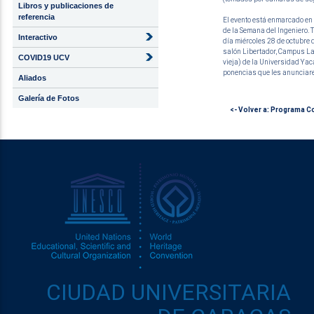
Libros y publicaciones de
referencia
El evento está enmarcado en
de la Semana del Ingeniero. 
Interactivo
día miércoles 28 de octubre 
salón Libertador, Campus La
COVID19 UCV
vieja) de la Universidad Yaca
ponencias que les anunciare
Aliados
Galería de Fotos
<- Volver a: Programa C
CIUDAD UNIVERSITARIA