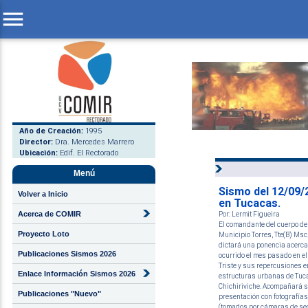
menu
Año de Creación:
1995
Director:
Dra. Mercedes Marrero
Ubicación:
Edif. El Rectorado
Menú
Sismo del 12/09/
Volver a Inicio
en Tucacas.
Acerca de COMIR
Por: Lermit Figueira
El comandante del cuerpo de
Proyecto Loto
Municipio Torres, Tte(B) Msc
dictará una ponencia acerca
Publicaciones Sismos 2026
ocurrido el mes pasado en el
Triste y sus repercusiones e
Enlace Información Sismos 2026
estructuras urbanas de Tuc
Chichiriviche. Acompañará 
Publicaciones "Nuevo"
presentación con fotografías
(tomados por cámaras de se