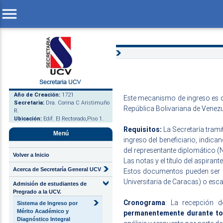
menu
Año de Creación:
1721
Este mecanismo de ingreso es d
Secretaria:
Dra. Corina C Aristimuño
República Bolivariana de Venezu
R.
Ubicación:
Edif. El Rectorado,Piso 1.
Requisitos:
La Secretaría tramit
Menú
ingreso del beneficiario, indica
del representante diplomático (
Volver a Inicio
Las notas y el título del aspira
Acerca de Secretaría General UCV
Estos documentos pueden ser en
Universitaria de Caracas) o es
Admisión de estudiantes de
Pregrado a la UCV.
Cronograma
: La recepción d
Sistema de Ingreso por
Mérito Académico y
permanentemente durante to
Diagnóstico Integral