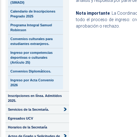
análisis y respuesta por parte 
(SIMADI)
Calendario de Inscripciones
Nota importante
: La Coordina
Pregrado 2025
todo el proceso de ingreso: c
aprobación o rechazo.
Programa Integral Samuel
Robinson
Convenios culturales para
estudiantes extranjeros.
Ingreso por competencias
deportivas o culturales
(Artículo 25)
Convenios Diplomáticos.
Ingreso por Acta Convenio
2026
Inscripciones en línea. Admitidos
2025.
Servicios de la Secretaría.
Egresados UCV
Horarios de la Secretaría
Actos de Grado y Solicitudes de