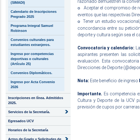
razonado demuestren la convenie
(SIMADI)
Aceptar el compromiso de rep
o
Calendario de Inscripciones
eventos que las respectivas Dire
Pregrado 2025
Tener un estudio vocacional,
o
Programa Integral Samuel
concordancia entre su petició
Robinson
deporte y cultura según sea el c
Convenios culturales para
estudiantes extranjeros.
Convocatoria y calendario:
La
aspirantes presenten las solic
Ingreso por competencias
deportivas o culturales
evaluación. Esta convocatoria 
(Artículo 25)
Direcciones de Deporte (
@depor
Convenios Diplomáticos.
Nota:
Este beneficio de ingreso
Ingreso por Acta Convenio
2026
Importante.
Es competencia exc
Inscripciones en línea. Admitidos
Cultura y Deporte de la UCV p
2025.
previsión de cupos por carreras
Servicios de la Secretaría.
Egresados UCV
Horarios de la Secretaría
Actos de Grado y Solicitudes de