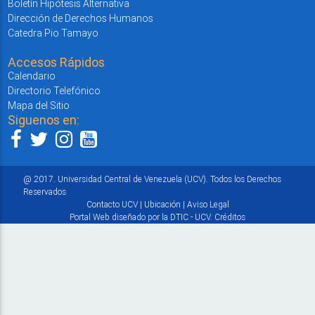
Boletín Hipótesis Alternativa
Dirección de Derechos Humanos
Catedra Pio Tamayo
Accesos Rápidos
Calendario
Directorio Telefónico
Mapa del Sitio
Siguenos en:
@ 2017. Universidad Central de Venezuela (UCV). Todos los Derechos
Reservados
Contacto UCV
|
Ubicación
|
Aviso Legal
Portal Web diseñado por la DTIC - UCV.
Créditos