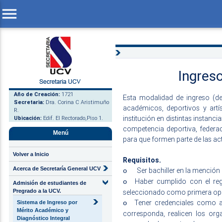
menu
Ingres
Año de Creación:
1721
Esta modalidad de ingreso (de
Secretaria:
Dra. Corina C Aristimuño
académicos, deportivos y artí
R.
institución en distintas instanc
Ubicación:
Edif. El Rectorado,Piso 1.
competencia deportiva, federad
Menú
para que formen parte de las ac
Volver a Inicio
Requisitos.
Acerca de Secretaría General UCV
Ser bachiller en la mención 
o
Haber cumplido con el regi
o
Admisión de estudiantes de
seleccionado como primera opció
Pregrado a la UCV.
Tener credenciales como a
o
Sistema de Ingreso por
Mérito Académico y
corresponda, realicen los or
Diagnóstico Integral