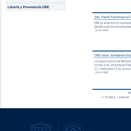
Librería y Proveeduría OBE
2da. Charla "Construye un C
OBE en alianza con la empr
beneficio de los estudiantes
[Leer más]
OBE inicia "Jornada de Emp
La Organización de Bienest
invitan a la "Jornada de Emp
21 y miércoles 22 de Junio, e
[Leer más]
Mo
<< Primera
< Anterior