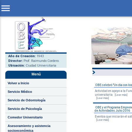
menu
Año de Creación:
1943
Director:
Prof. Raimundo Cordero.
Ubicación:
Ciudad Universitaria
Menú
Volver a Inicio
OBE celebró "Un día con los
Actividad en apoyo a la Fu
Servicio Médico
universitaria
[Leer más]
[Leer más]
Servicio de Odontología
OBE y el Programa Emprend
Servicio de Psicología
de Actividades Julio 2016
Eventos que iniciarán el sá
Comedor Universitario
[Leer más]
Asesoramiento y asistencia
socioeconómica