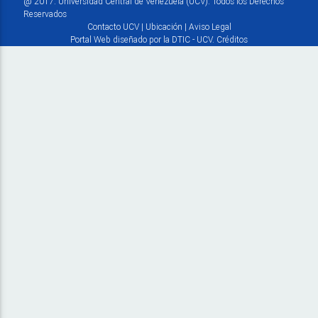
@ 2017. Universidad Central de Venezuela (UCV). Todos los Derechos
Reservados
Contacto UCV
|
Ubicación
|
Aviso Legal
Portal Web diseñado por la DTIC - UCV.
Créditos