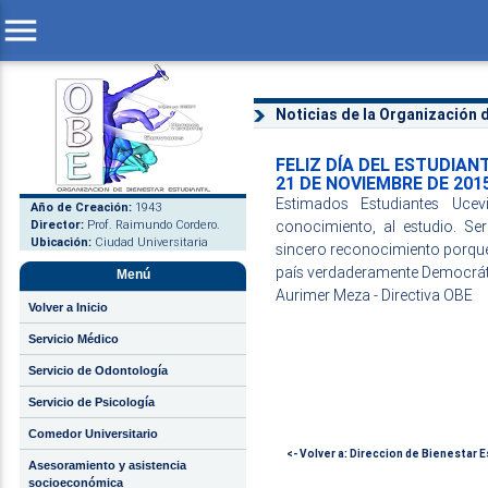
menu
Noticias de la Organización d
FELIZ DÍA DEL ESTUDIAN
21 DE NOVIEMBRE DE 201
Estimados Estudiantes Ucev
Año de Creación:
1943
Director:
Prof. Raimundo Cordero.
conocimiento, al estudio. Ser
Ubicación:
Ciudad Universitaria
sincero reconocimiento porque
país verdaderamente Democráti
Menú
Aurimer Meza - Directiva OBE
Volver a Inicio
Servicio Médico
Servicio de Odontología
Servicio de Psicología
Comedor Universitario
<- Volver a: Direccion de Bienestar E
Asesoramiento y asistencia
socioeconómica