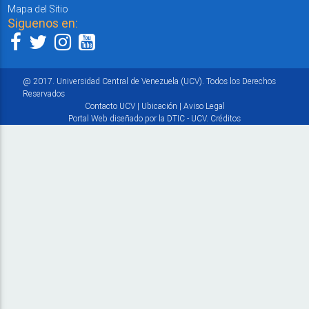
Mapa del Sitio
Siguenos en:
@ 2017. Universidad Central de Venezuela (UCV). Todos los Derechos
Reservados
Contacto UCV
|
Ubicación
|
Aviso Legal
Portal Web diseñado por la DTIC - UCV.
Créditos