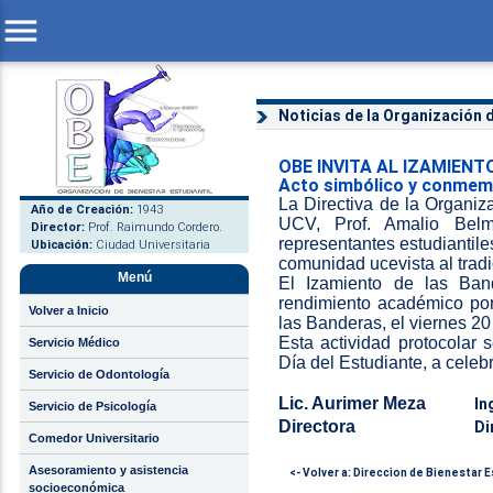
menu
Noticias de la Organización d
OBE INVITA AL IZAMIEN
Acto simbólico y conmemor
La Directiva de la Organiz
Año de Creación:
1943
UCV, Prof. Amalio Bel
Director:
Prof. Raimundo Cordero.
representantes estudiantile
Ubicación:
Ciudad Universitaria
comunidad ucevista al trad
Menú
El Izamiento de las Ban
rendimiento académico por 
Volver a Inicio
las Banderas, el viernes 20
Esta actividad protocolar
Servicio Médico
Día del Estudiante, a cele
Servicio de Odontología
Lic. Aurimer Meza
Ing. 
Servicio de Psicología
Directora
Dire
Comedor Universitario
Asesoramiento y asistencia
<- Volver a: Direccion de Bienestar E
socioeconómica