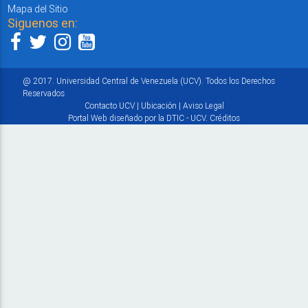
Mapa del Sitio
Siguenos en:
@ 2017. Universidad Central de Venezuela (UCV). Todos los Derechos
Reservados
Contacto UCV
|
Ubicación
|
Aviso Legal
Portal Web diseñado por la DTIC - UCV.
Créditos