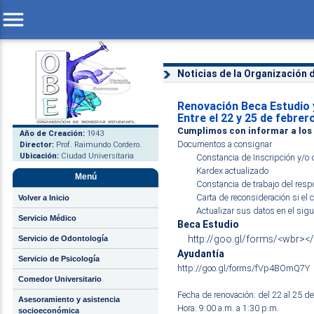
menu
Noticias de la Organización d
Renovación Beca Estudio y
Entre el 22 y 25 de febrer
Cumplimos con informar a los e
Año de Creación:
1943
Documentos a consignar
Director:
Prof. Raimundo Cordero.
Ubicación:
Ciudad Universitaria
Constancia de Inscripción y/o 
Kardex actualizado
Menú
Constancia de trabajo del res
Carta de reconsideración si el 
Volver a Inicio
Actualizar sus datos en el sigu
Servicio Médico
Beca Estudio
http://goo.gl/forms/<wbr><
Servicio de Odontología
Ayudantía
Servicio de Psicología
http://goo.gl/forms/fVp4BOmQ7Y
Comedor Universitario
Fecha de renovación: del 22 al 25 d
Asesoramiento y asistencia
Hora: 9:00 a.m. a 1:30 p.m.
socioeconómica