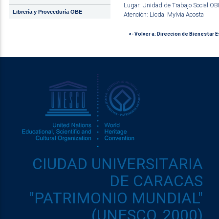
Lugar: Unidad de Trabajo Social OBE
Librería y Proveeduría OBE
Atención: Licda. Mylvia Acosta
<- Volver a: Direccion de Bienestar E
CIUDAD UNIVERSITARIA
DE CARACAS
"PATRIMONIO MUNDIAL"
(UNESCO, 2000)