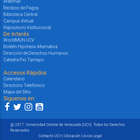
Webmail
Recibos de Pagos
Biblioteca Central
Campus Virtual
Repositorio Institucional
De Interés
WorldMUN UCV
Boletín Hipótesis Alternativa
Dirección de Derechos Humanos
Catedra Pio Tamayo
Accesos Rápidos
Calendario
Directorio Telefónico
Mapa del Sitio
Siguenos en:
@ 2017. Universidad Central de Venezuela (UCV). Todos los Derechos
Reservados
Contacto UCV
|
Ubicación
|
Aviso Legal