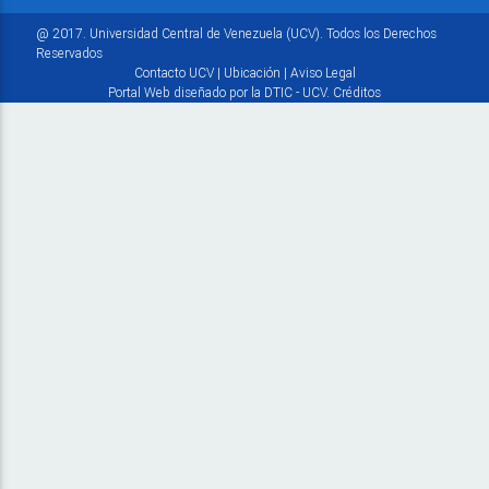
@ 2017. Universidad Central de Venezuela (UCV). Todos los Derechos
Reservados
Contacto UCV
|
Ubicación
|
Aviso Legal
Portal Web diseñado por la DTIC - UCV.
Créditos