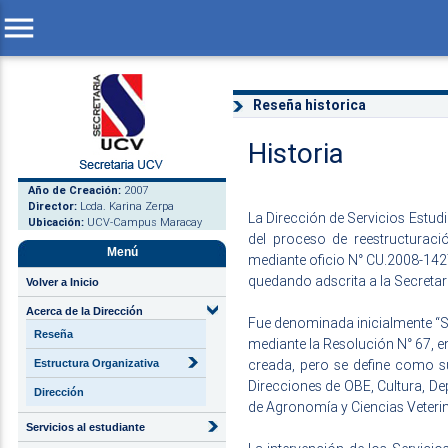
menu
Reseña historica
Historia
Año de Creación:
2007
Director:
Lcda. Karina Zerpa
La Dirección de Servicios Estud
Ubicación:
UCV-Campus Maracay
del proceso de reestructuraci
Menú
mediante oficio N° CU.2008-1427
quedando adscrita a la Secretarí
Volver a Inicio
Acerca de la Dirección
Fue denominada inicialmente “S
Reseña
mediante la Resolución N° 67, e
creada, pero se define como su
Estructura Organizativa
Direcciones de OBE, Cultura, Dep
Dirección
de Agronomía y Ciencias Veterin
Servicios al estudiante