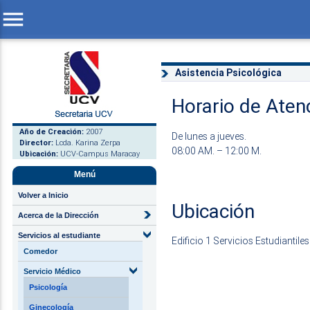
menu
Asistencia Psicológica
Horario de Atenc
Año de Creación:
2007
De lunes a jueves.
Director:
Lcda. Karina Zerpa
08:00 AM. – 12:00 M.
Ubicación:
UCV-Campus Maracay
Menú
Volver a Inicio
Ubicación
Acerca de la Dirección
Servicios al estudiante
Edificio 1 Servicios Estudiantiles
Comedor
Servicio Médico
Psicología
Ginecología