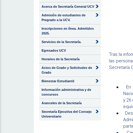
Acerca de Secretaría General UCV
Admisión de estudiantes de
Pregrado a la UCV.
Inscripciones en línea. Admitidos
2025.
Servicios de la Secretaría.
Egresados UCV
Tras la info
Horarios de la Secretaría
las persona
Secretaría 
Actos de Grado y Solicitudes de
Grado
Bienestar Estudiantil
●
En 
Información administrativa y de
Naci
concursos
y 26
Aranceles de la Secretaría
equi
Secretaría Ejecutiva del Consejo
●
Des
Universitario
Admi
part
●
Cad