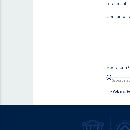
responsabil
Confiamos e
Secretaría 
[1]
Gaceta de la 
<- Volver a: S