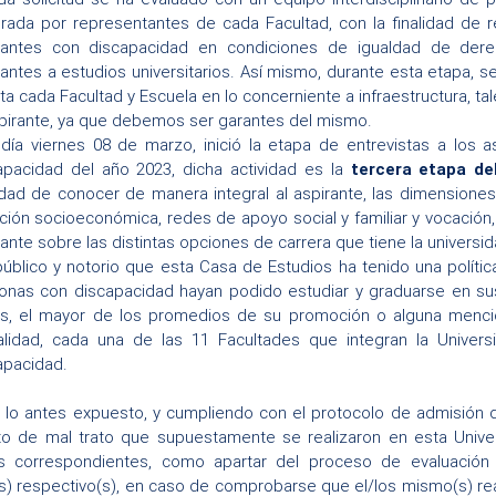
grada por representantes de cada Facultad, con la finalidad de r
rantes con discapacidad en condiciones de igualdad de der
rantes a estudios universitarios. Así mismo, durante esta etapa,
ta cada Facultad y Escuela en lo concerniente a infraestructura, ta
spirante, ya que debemos ser garantes del mismo.
 día viernes 08 de marzo, inició la etapa de entrevistas a los
apacidad del año 2023, dicha actividad es la
tercera etapa de
lidad de
conocer de manera integral al aspirante, las dimensiones
ación socioeconómica, redes de apoyo social y familiar y vocación,
rante sobre las distintas opciones de carrera que tiene la universid
público y notorio que esta Casa de Estudios ha tenido una políti
onas con discapacidad hayan podido estudiar y graduarse en su
s, el mayor de los promedios de su promoción o alguna menció
alidad, cada una de las 11 Facultades que integran la Univer
apacidad.
e lo antes expuesto, y cumpliendo con el protocolo de admisión d
o de mal trato que supuestamente se realizaron en esta Univer
ias correspondientes, como apartar del proceso de evaluación e
(s) respectivo(s), en caso de comprobarse que el/los mismo(s) rea