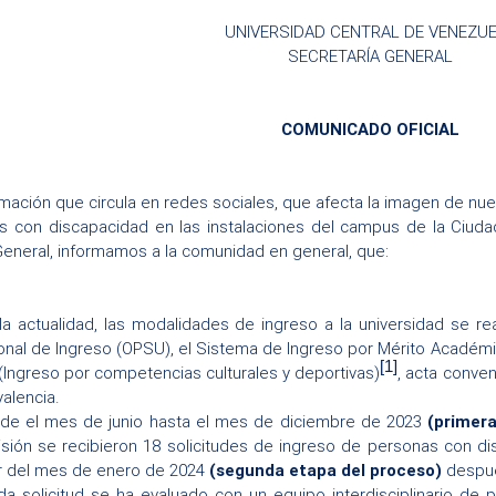
UNIVERSIDAD CENTRAL DE VENEZU
SECRETARÍA GENERAL
COMUNICADO OFICIAL
rmación que circula en redes sociales, que afecta la imagen de nues
s con discapacidad en las instalaciones del campus de la Ciuda
General, informamos a la comunidad en general, que:
la actualidad, las modalidades de ingreso a la universidad se re
onal de Ingreso (OPSU), el Sistema de Ingreso por Mérito Académico
[1]
 (Ingreso por competencias culturales y deportivas)
, acta conve
valencia.
de el mes de junio hasta el mes de diciembre de 2023
(primer
sión se recibieron 18 solicitudes de ingreso de personas con dis
ir del mes de enero de 2024
(segunda etapa del proceso)
despué
a solicitud se ha evaluado con un equipo interdisciplinario de 