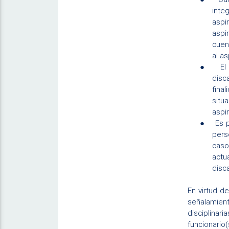
inte
aspi
aspi
cuen
al a
●
El
disc
fina
situ
aspi
●
Es 
pers
caso
actu
disc
En virtud d
señalamient
disciplinar
funcionario