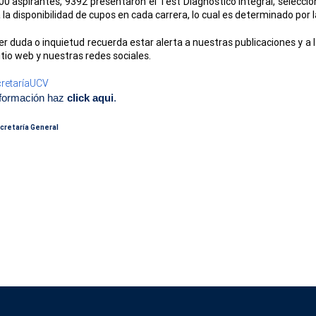
0 aspirantes, 9392 presentaron el Test Diagnóstico Integral, selecci
la disponibilidad de cupos en cada carrera, lo cual es determinado por l
er duda o inquietud recuerda estar alerta a nuestras publicaciones y a l
itio web y nuestras redes sociales.
retaríaUCV
formación haz
click aqui
.
ecretaría General