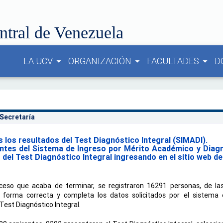
ntral de Venezuela
LA UCV
ORGANIZACIÓN
FACULTADES
D
arrow_drop_down
arrow_drop_down
arrow_drop_down
 Secretaría
s los resultados del Test Diagnóstico Integral (SIMADI).
ntes del Sistema de Ingreso por Mérito Académico y Diagn
 del Test Diagnóstico Integral ingresando en el sitio web 
ceso que acaba de terminar, se registraron 16291 personas, de las
 forma correcta y completa los datos solicitados por el sistema 
Test Diagnóstico Integral. 