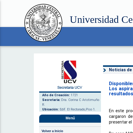
Universidad Ce
Noticias de
Disponible
Los aspira
resultados
Año de Creación:
1721
Secretaria:
Dra. Corina C Aristimuño
R.
Ubicación:
Edif. El Rectorado,Piso 1.
En este pro
cargaron de
Menú
presentar el 
Volver a Inicio