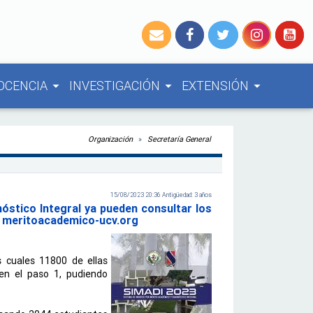
OCENCIA
INVESTIGACIÓN
EXTENSIÓN
arrow_drop_down
arrow_drop_down
arrow_drop_down
Organización
Secretaría General
15/08/2023 20:36 Antigüedad: 3 años
óstico Integral ya pueden consultar los
de meritoacademico-ucv.org
 cuales 11800 de ellas 
en el paso 1, pudiendo 