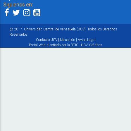
Siguenos en:
@ 2017. Universidad Central de Venezuela (UCV). Todos los Derechos
Reservados
Contacto UCV
|
Ubicación
|
Aviso Legal
Portal Web diseñado por la DTIC - UCV.
Créditos