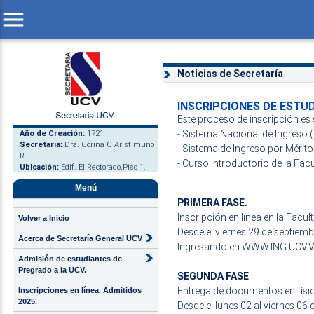
menu
Noticias de Secretaría
INSCRIPCIONES DE ESTUD
Este proceso de inscripción es
- Sistema Nacional de Ingreso
Año de Creación:
1721
Secretaria:
Dra. Corina C Aristimuño
- Sistema de Ingreso por Mérit
R.
- Curso introductorio de la Facu
Ubicación:
Edif. El Rectorado,Piso 1.
Menú
PRIMERA FASE.
Inscripción en línea en la Facul
Volver a Inicio
Desde el viernes 29 de septiemb
Acerca de Secretaría General UCV
Ingresando en
WWW.ING.UCV.
Admisión de estudiantes de
Pregrado a la UCV.
SEGUNDA FASE
Entrega de documentos en físico
Inscripciones en línea. Admitidos
2025.
Desde el lunes 02 al viernes 06 