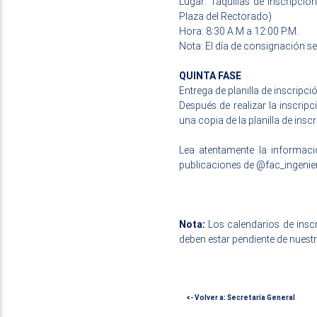
Lugar: Taquillas de Inscripci
Plaza del Rectorado)
Hora: 8:30 A.M a 12:00 P.M.
Nota: El día de consignación se
QUINTA FASE
Entrega de planilla de inscripci
Después de realizar la inscripc
una copia de la planilla de insc
Lea atentamente la informació
publicaciones de
@fac_ingenie
Nota:
Los calendarios de insc
deben estar pendiente de nuest
<- Volver a: Secretaría General